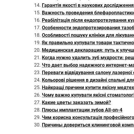
Гарантія якості в наукових дослідженн
Важность проведения блефаропластики
Реабілітація після ендопротезування к
Особенности эндопротезирования тазоб
Особливості пошуку клініки для лікуван
Як правильно купувати товари тактично
Медицинская декларация: путь к улуч
Когда нужно удалить зуб мудрости: ре
Что дает выбор надежного интернет-ма
Переваги відвідування салону лазерної е
Кольорові рішення в дизайні спальні д
Найкращі причини купити якісну медтехн
Чому важно купувати якісні стоматологі
Какие цветы заказать зимой?
Плюсы имплантации зубов All-on-4
Чим корисна консультація професійног
Причины довериться клининговой комп