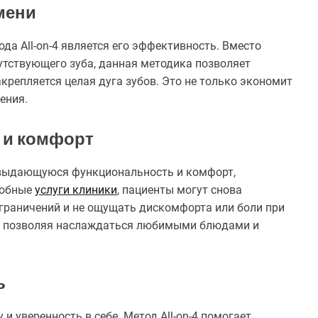
мени
а All-on-4 является его эффективность. Вместо
утствующего зуба, данная методика позволяет
крепляется целая дуга зубов. Это не только экономит
ения.
 и комфорт
т выдающуюся функциональность и комфорт,
добные
услуги клиники
, пациенты могут снова
граничений и не ощущать дискомфорта или боли при
ни, позволяя наслаждаться любимыми блюдами и
ь
и уверенность в себе. Метод All-on-4 помогает