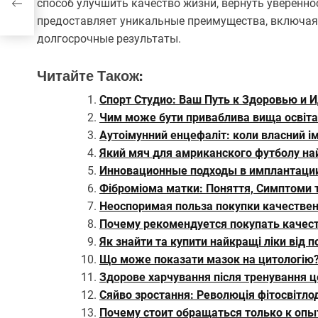
способ улучшить качество жизни, вернуть увереннос
предоставляет уникальные преимущества, включая 
долгосрочные результаты.
Читайте Також:
Спорт Студио: Ваш Путь к Здоровью и 
Чим може бути приваблива вища освіта 
Аутоімунний енцефаліт: коли власний і
Який мяч для амриканского футболу н
Инновационные подходы в имплантации
Фіброміома матки: Поняття, Симптоми т
Неоспоримая польза покупки качестве
Почему рекомендуется покупать качес
Як знайти та купити найкращі ліки від п
Що може показати мазок на цитологію
Здорове харчування після тренування 
Сяйво зростання: Революція фітосвітло
Почему стоит обращаться только к оп