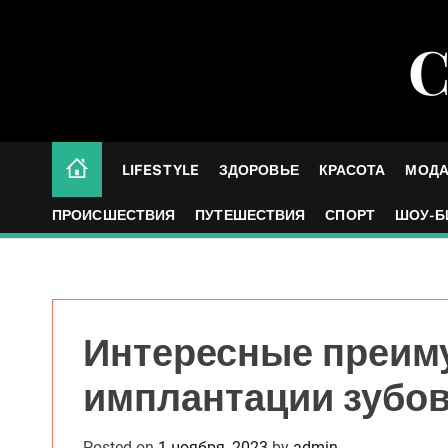
S
k
С
i
p
t
o
c
LIFESTYLE
ЗДОРОВЬЕ
КРАСОТА
МОД
o
n
ПРОИСШЕСТВИЯ
ПУТЕШЕСТВИЯ
СПОРТ
ШОУ-Б
t
e
n
t
Интересные преим
имплантации зубов
Posted on
1 ноября, 2023
by
admin