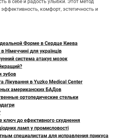
ть в себе и радость улыбки. Этот метод
эффективность, комфорт, эстетичность и
Идеальной Форме в Сердце Киева
в Німеччині для українців
мунний система атакує мозок
айкращий?
 зубов
а Лікування в Yuzko Medical Center
нных американских БАДов
твенные ортопедические стельки
одагри
?
це ключ до ефективного схуднення
діодних ламп у промисловості
ытным специалистам для исправления прикуса