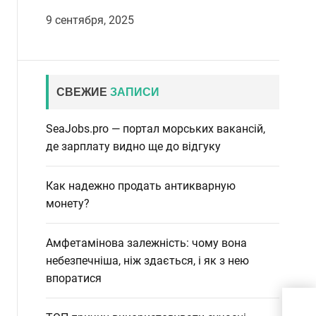
9 сентября, 2025
СВЕЖИЕ
ЗАПИСИ
SeaJobs.pro — портал морських вакансій,
де зарплату видно ще до відгуку
Как надежно продать антикварную
монету?
Амфетамінова залежність: чому вона
небезпечніша, ніж здається, і як з нею
впоратися
Как