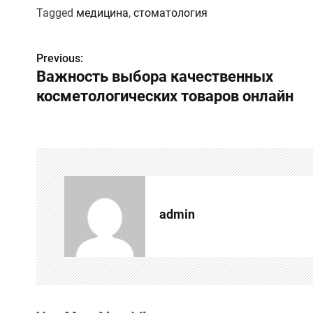
Tagged
медицина
,
стоматология
Previous:
Н
Важность выбора качественных
а
косметологических товаров онлайн
в
и
г
а
admin
ц
и
я
п