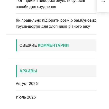
ТОП причин використовувати сучасні
луч
засоби для схуднення
Як правильно підібрати розмір бамбукових
трусів-шортів для хлопчиків різного віку
СВЕЖИЕ
КОММЕНТАРИИ
АРХИВЫ
Август 2026
Июль 2026