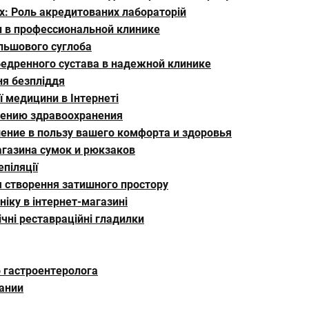
ях: Роль акредитованих лабораторій
 в профессиональной клинике
ульшового суглоба
едренного сустава в надежной клинике
ня безпліддя
ї медицини в Інтернеті
шению здравоохранения
шение в пользу вашего комфорта и здоровья
газина сумок и рюкзаков
піляції
ля створення затишного простору
іку в інтернет-магазині
чні реставраційні гладилки
о гастроентеролога
ании