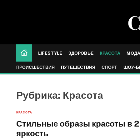
S
k
С
i
p
t
o
c
LIFESTYLE
ЗДОРОВЬЕ
КРАСОТА
МОД
o
n
ПРОИСШЕСТВИЯ
ПУТЕШЕСТВИЯ
СПОРТ
ШОУ-Б
t
e
n
Рубрика:
Красота
t
КРАСОТА
Стильные образы красоты в 20
яркость