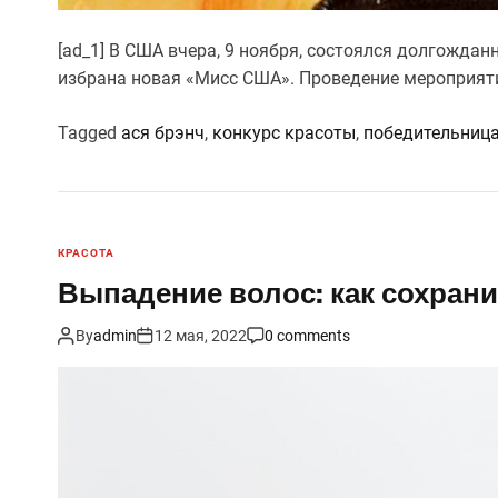
о
с
[ad_1] В США вчера, 9 ноября, состоялся долгожда
т
избрана новая «Мисс США». Проведение мероприяти
ь
Tagged
ася брэнч
,
конкурс красоты
,
победительниц
КРАСОТА
Выпадение волос: как сохрани
By
admin
12 мая, 2022
0 comments