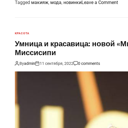
o
Tagged
макияж
,
мода
,
новинки
Leave a Comment
n
С
т
и
КРАСОТА
л
Умница и красавица: новой «
ь
Миссисипи
н
ы
By
admin
11 сентября, 2022
0 comments
е
о
б
р
а
з
ы
к
р