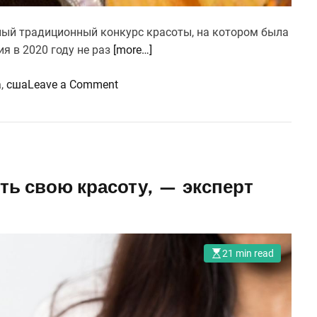
нный традиционный конкурс красоты, на котором была
я в 2020 году не раз
[more…]
o
а
,
сша
Leave a Comment
n
У
м
н
и
ть свою красоту, — эксперт
ц
а
и
к
21 min read
р
а
с
а