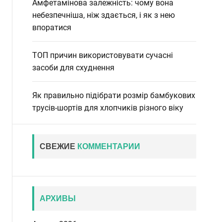
Амфетамінова залежність: чому вона
небезпечніша, ніж здається, і як з нею
впоратися
ТОП причин використовувати сучасні
засоби для схуднення
Як правильно підібрати розмір бамбукових
трусів-шортів для хлопчиків різного віку
СВЕЖИЕ
КОММЕНТАРИИ
АРХИВЫ