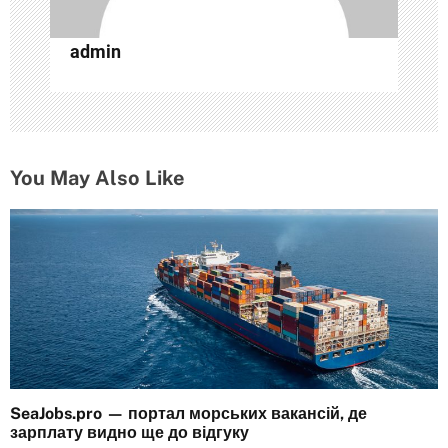
и
с
admin
я
м
You May Also Like
SeaJobs.pro — портал морських вакансій, де
зарплату видно ще до відгуку