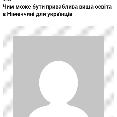
Чим може бути приваблива вища освіта
и
в Німеччині для українців
г
а
ц
и
я
п
о
з
а
п