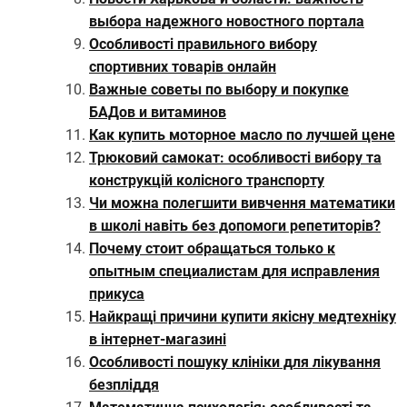
выбора надежного новостного портала
Особливості правильного вибору
спортивних товарів онлайн
Важные советы по выбору и покупке
БАДов и витаминов
Как купить моторное масло по лучшей цене
Трюковий самокат: особливості вибору та
конструкцій колісного транспорту
Чи можна полегшити вивчення математики
в школі навіть без допомоги репетиторів?
Почему стоит обращаться только к
опытным специалистам для исправления
прикуса
Найкращі причини купити якісну медтехніку
в інтернет-магазині
Особливості пошуку клініки для лікування
безпліддя