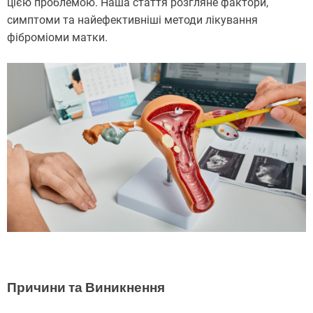
цією проблемою. Наша стаття розгляне фактори,
симптоми та найефективніші методи лікування
фіброміоми матки.
Причини та Виникнення