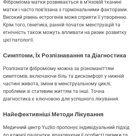
Фіброміома матки розвивається в м’язовій тканині
матки і часто пов’язана з гормональними факторами.
Високий рівень естрогенів може сприяти її утворенню.
Крім того, генетика, ранній початок менструацій та
етнічність також можуть впливати на ризик розвитку
цієї патології.
Симптоми, Їх Розпізнавання та Діагностика
Розпізнати фіброміому можна за різноманіттям
симптомів, включаючи біль та дискомфорт у нижній
частині живота, зміни в менструальному циклі,
проблеми зі статевим життям та інші. Точна
діагностика є ключовою для успішного лікування.
Найефективніші Методи Лікування
Медичний центр Yuzko пропонує індивідуальний підхід
до кожної пацієнтки, враховуючи її особисті ризики та