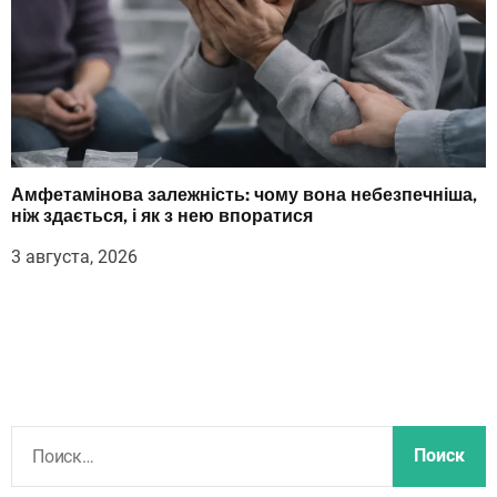
Амфетамінова залежність: чому вона небезпечніша,
ніж здається, і як з нею впоратися
3 августа, 2026
Н
а
й