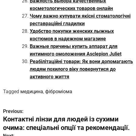
Важность выбора качественных
косметологических товаров онлайн
Чому важно купувати якісні стоматологічні
реставраційні гладилки
Удобство покупки женских лыжных
костюмов в надежном магазине
Важные причины купить аппарат для
интимного омоложения Asclepion Juliet
Реабілітаційні товари: Як вони допомагають
людям похилого віку повернутися до
активного життя
Tagged
медицина
,
фіброміома
Previous:
Н
Контактні лінзи для людей із сухими
а
очима: спеціальні опції та рекомендації.
в
Next: