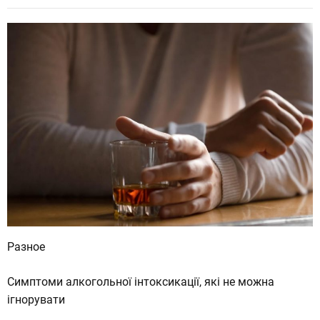
т
и
:
Разное
Симптоми алкогольної інтоксикації, які не можна
ігнорувати