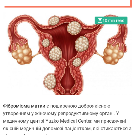
Medical Center
10 min read
Фіброміома матки
є поширеною доброякісною
утворенням у жіночому репродуктивному органі. У
медичному центрі Yuzko Medical Center, ми присвячені
якісній медичній допомозі пацієнткам, які стикаються з