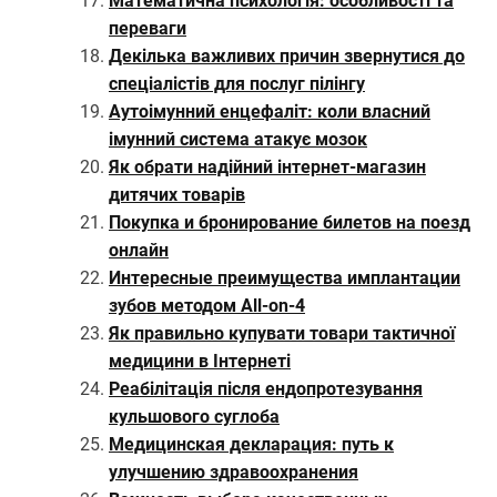
Математична психологія: особливості та
переваги
Декілька важливих причин звернутися до
спеціалістів для послуг пілінгу
Аутоімунний енцефаліт: коли власний
імунний система атакує мозок
Як обрати надійний інтернет-магазин
дитячих товарів
Покупка и бронирование билетов на поезд
онлайн
Интересные преимущества имплантации
зубов методом All-on-4
Як правильно купувати товари тактичної
медицини в Інтернеті
Реабілітація після ендопротезування
кульшового суглоба
Медицинская декларация: путь к
улучшению здравоохранения