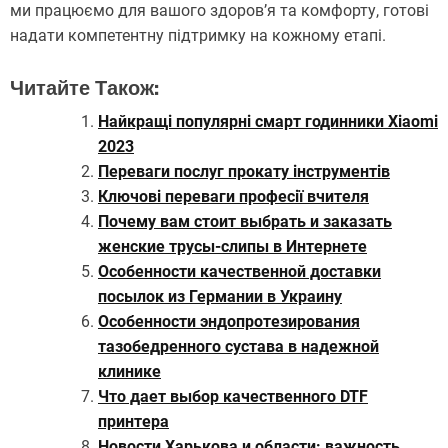
ми працюємо для вашого здоров’я та комфорту, готові
надати компетентну підтримку на кожному етапі.
Читайте Також:
Найкращі популярні смарт годинники Xiaomi
2023
Переваги послуг прокату інструментів
Ключові переваги професії вчителя
Почему вам стоит выбрать и заказать
женские трусы-слипы в Интернете
Особенности качественной доставки
посылок из Германии в Украину
Особенности эндопротезирования
тазобедренного сустава в надежной
клинике
Что дает выбор качественного DTF
принтера
Новости Харькова и области: важность