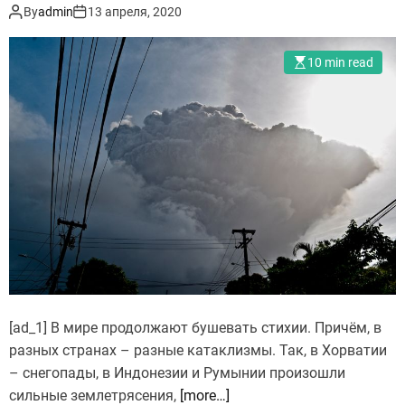
By
admin
13 апреля, 2020
о
л
г
и
и
ю
10 min read
б
о
л
б
и
р
7
у
ч
ш
е
и
л
л
о
с
в
я
е
м
к
о
[ad_1] В мире продолжают бушевать стихии. Причём, в
щ
разных странах – разные катаклизмы. Так, в Хорватии
н
­­­­­– снегопады, в Индонезии и Румынии произошли
ы
сильные землетрясения,
[more…]
й