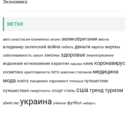
Экономика
МЕТКИ
великобритания
авто
анастасия юхименко
анонс
весна
деньги
война
владимир зеленский
жертвы
гибель
европа
здоровье
законы
заболеваемость
закон
землетрясение
коронавирус
киев
индонезия
исчезновение
карантин
карьера
медицина
косметика
лето
криптовалюта
максим степанов
мода
освіта
путешествие
пандемия
парламент
польша
сша
тренд
туризм
путешествия
спорт
стиль
смертность
украина
футбол
убийство
учёные
эмбарго