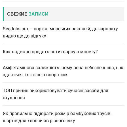
СВЕЖИЕ
ЗАПИСИ
SeaJobs.pro — портал морських вакансій, де зарплату
видно ще до відгуку
Как надежно продать антикварную монету?
Амфетамінова залежність: чому вона небезпечніша, ніж
здається, і як з нею впоратися
ТОП причин використовувати сучасні засоби для
схуднення
Як правильно підібрати розмір бамбукових трусів-
шортів для хлопчиків різного віку