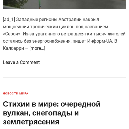
т
в
и
[ad_1] Западные регионы Австралии накрыл
е
мощнейший тропический циклон под названием
з
«Сероя». Из-за ураганного ветра десятки тысяч жителей
е
остались без энергоснабжения, пишет Информ-UA. В
м
Калбарри –
[more…]
л
е
o
Leave a Comment
т
n
р
Н
я
а
с
А
НОВОСТИ МИРА
е
в
Стихии в мире: очередной
н
с
вулкан, снегопады и
и
т
я
р
землетрясения
п
а