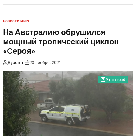
Н
а
о
НОВОСТИ МИРА
с
На Австралию обрушился
т
мощный тропический циклон
р
о
«Сероя»
в
By
admin
20 ноября, 2021
е
Я
в
9 min read
а
в
с
л
е
д
с