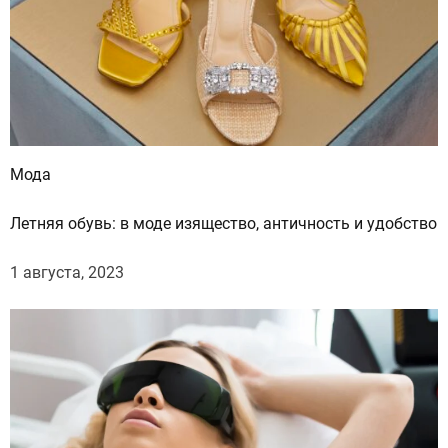
п
а
д
ы
и
з
е
Мода
м
л
Летняя обувь: в моде изящество, античность и удобство
е
т
1 августа, 2023
р
я
с
е
н
и
я