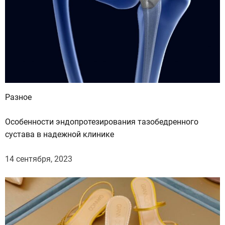
р
С
е
е
д
р
н
о
о
я
й
»
в
у
Разное
л
к
Особенности эндопротезирования тазобедренного
а
сустава в надежной клинике
н
,
14 сентября, 2023
с
н
е
г
о