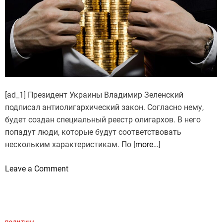
а
х
:
п
л
ю
с
ы
[ad_1] Президент Украины Владимир Зеленский
и
подписал антиолигархический закон. Согласно нему,
м
будет создан специальный реестр олигархов. В него
и
попадут люди, которые будут соответствовать
н
нескольким характеристикам. По
[more…]
у
с
o
Leave a Comment
ы
n
д
А
о
н
к
т