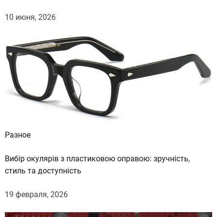
н
а
10 июня, 2026
н
с
и
р
о
в
а
н
и
Разное
и
п
Вибір окулярів з пластиковою оправою: зручність,
о
стиль та доступність
л
и
19 февраля, 2026
т
п