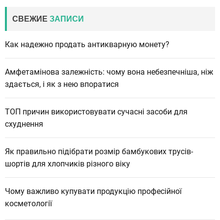
СВЕЖИЕ
ЗАПИСИ
Как надежно продать антикварную монету?
Амфетамінова залежність: чому вона небезпечніша, ніж
здається, і як з нею впоратися
ТОП причин використовувати сучасні засоби для
схуднення
Як правильно підібрати розмір бамбукових трусів-
шортів для хлопчиків різного віку
Чому важливо купувати продукцію професійної
косметології