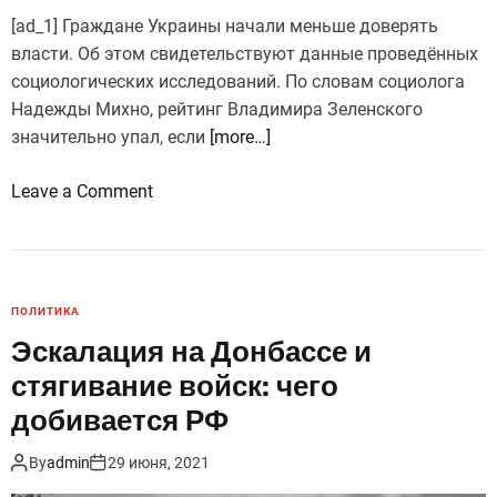
о
[ad_1] Граждане Украины начали меньше доверять
н
власти. Об этом свидетельствуют данные проведённых
:
социологических исследований. По словам социолога
с
Надежды Михно, рейтинг Владимира Зеленского
к
значительно упал, если
[more…]
е
м
o
Leave a Comment
н
n
а
Д
с
о
а
в
ПОЛИТИКА
м
е
Эскалация на Донбассе и
о
р
стягивание войск: чего
м
и
д
е
добивается РФ
е
к
By
admin
29 июня, 2021
л
в
е
л