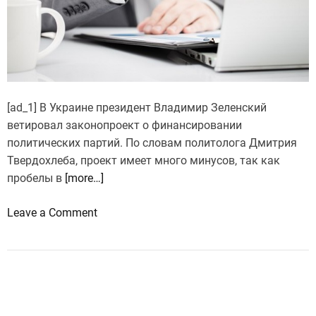
с
и
с
с
е
с
и
л
с
е
т
д
я
[ad_1] В Украине президент Владимир Зеленский
о
г
ветировал законопроект о финансировании
в
и
политических партий. По словам политолога Дмитрия
а
в
Твердохлеба, проект имеет много минусов, так как
н
а
пробелы в
[more…]
и
н
й
o
Leave a Comment
и
n
е
М
в
и
о
н
й
у
с