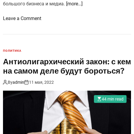
большого бизнеса и медиа.
[more…]
o
Leave a Comment
n
З
а
к
ПОЛИТИКА
о
Антиолигархический закон: с кем
н
на самом деле будут бороться?
о
б
By
admin
11 мая, 2022
о
л
44 min read
и
г
а
р
х