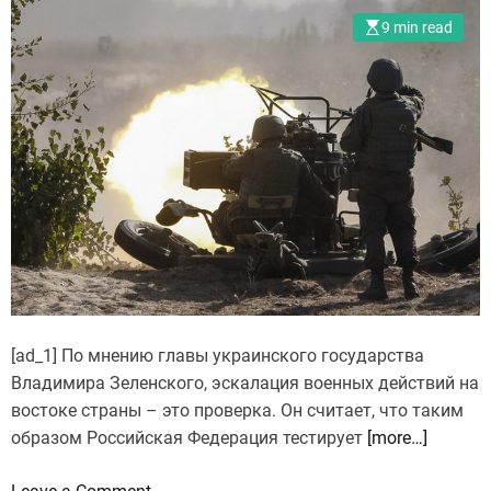
б
а
9 min read
у
с
д
т
у
и
т
з
б
н
о
а
р
ч
о
и
т
т
ь
е
с
л
я
ь
[ad_1] По мнению главы украинского государства
?
н
Владимира Зеленского, эскалация военных действий на
о
востоке страны – это проверка. Он считает, что таким
с
образом Российская Федерация тестирует
[more…]
н
o