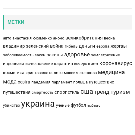
МЕТКИ
великобритания
авто
анастасия юхименко
анонс
весна
деньги
война
владимир зеленский
жертвы
гибель
европа
здоровье
законы
заболеваемость
закон
землетрясение
коронавирус
киев
индонезия
исчезновение
карантин
карьера
медицина
косметика
лето
криптовалюта
максим степанов
мода
освіта
путешествие
пандемия
парламент
польша
сша
тренд
туризм
путешествия
спорт
стиль
смертность
украина
футбол
убийство
учёные
эмбарго