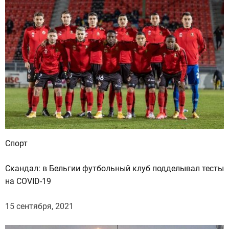
а
р
т
и
й
,
—
э
к
с
п
Спорт
е
р
Скандал: в Бельгии футбольный клуб подделывал тесты
т
на COVID-19
15 сентября, 2021