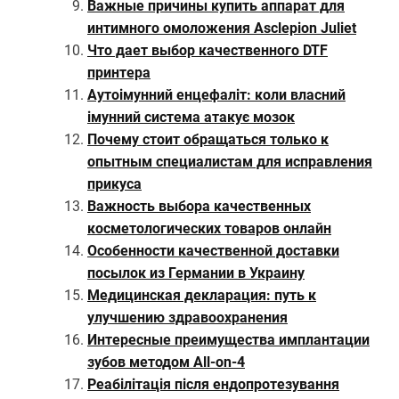
Важные причины купить аппарат для
интимного омоложения Asclepion Juliet
Что дает выбор качественного DTF
принтера
Аутоімунний енцефаліт: коли власний
імунний система атакує мозок
Почему стоит обращаться только к
опытным специалистам для исправления
прикуса
Важность выбора качественных
косметологических товаров онлайн
Особенности качественной доставки
посылок из Германии в Украину
Медицинская декларация: путь к
улучшению здравоохранения
Интересные преимущества имплантации
зубов методом All-on-4
Реабілітація після ендопротезування