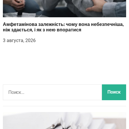
Амфетамінова залежність: чому вона небезпечніша,
ніж здається, і як з нею впоратися
3 августа, 2026
Н
а
й
т
и
: