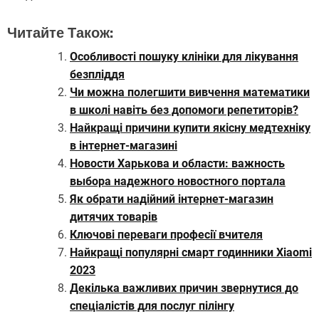
Читайте Також:
Особливості пошуку клініки для лікування
безпліддя
Чи можна полегшити вивчення математики
в школі навіть без допомоги репетиторів?
Найкращі причини купити якісну медтехніку
в інтернет-магазині
Новости Харькова и области: важность
выбора надежного новостного портала
Як обрати надійний інтернет-магазин
дитячих товарів
Ключові переваги професії вчителя
Найкращі популярні смарт годинники Xiaomi
2023
Декілька важливих причин звернутися до
спеціалістів для послуг пілінгу