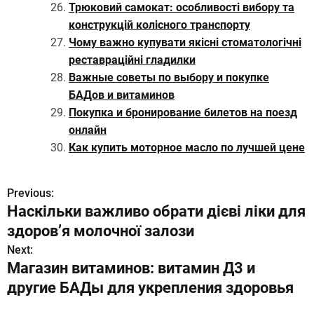
Трюковий самокат: особливості вибору та
конструкцій колісного транспорту
Чому важно купувати якісні стоматологічні
реставраційні гладилки
Важные советы по выбору и покупке
БАДов и витаминов
Покупка и бронирование билетов на поезд
онлайн
Как купить моторное масло по лучшей цене
Previous:
Н
Наскільки важливо обрати дієві ліки для
а
здоров’я молочної залози
в
Next:
Магазин витаминов: витамин Д3 и
и
другие БАДы для укрепления здоровья
г