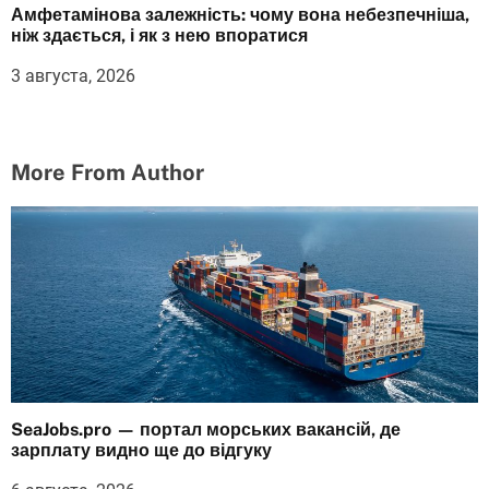
Амфетамінова залежність: чому вона небезпечніша,
ніж здається, і як з нею впоратися
3 августа, 2026
More From Author
SeaJobs.pro — портал морських вакансій, де
зарплату видно ще до відгуку