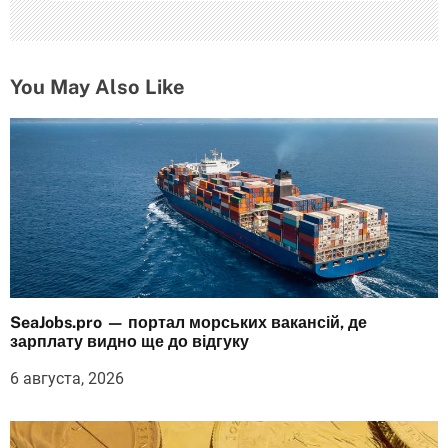
м
You May Also Like
SeaJobs.pro — портал морських вакансій, де
зарплату видно ще до відгуку
6 августа, 2026