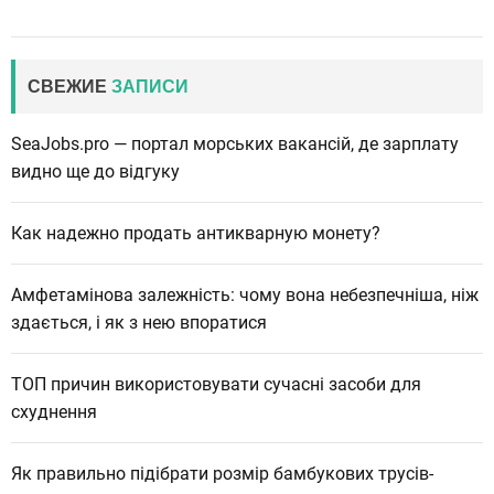
СВЕЖИЕ
ЗАПИСИ
SeaJobs.pro — портал морських вакансій, де зарплату
видно ще до відгуку
Как надежно продать антикварную монету?
Амфетамінова залежність: чому вона небезпечніша, ніж
здається, і як з нею впоратися
ТОП причин використовувати сучасні засоби для
схуднення
Як правильно підібрати розмір бамбукових трусів-