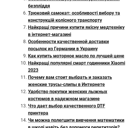
безпліддя
Трюковий самокат: особливості вибору та
конструкцій колісного транспорту
Найкращі причини купити якісну медтехніку
в інтернет-магазині
Особенности качественной доставки
посылок из Германии в Украину
Как купить моторное масло по лучшей цене
Найкращі популярні смарт годинники Xiaomi
2023
Почему вам стоит выбрать и заказать
женские трусы-слипы в Интернете
Удобство покупки женских лыжных
костюмов в надежном магазине
Что дает выбор качественного DTF
принтера
Чи можна полегшити вивчення математики
в школі навіть без допомоги репетиторів?