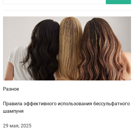
й
т
и
:
Разное
Правила эффективного использования бессульфатного
шампуня
29 мая, 2025