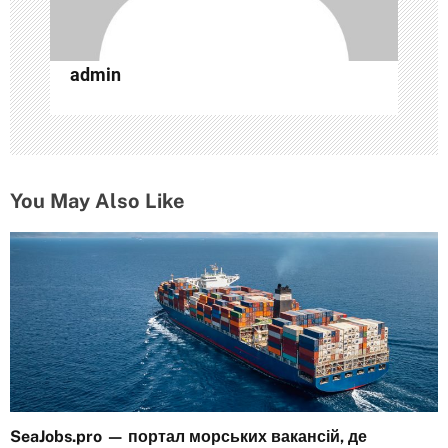
и
с
admin
я
м
You May Also Like
SeaJobs.pro — портал морських вакансій, де