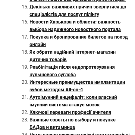
Декілька важливих причин звернутися до
спеціалістів для послуг пілінгу
Новости Харькова и области: важность
выбора надежного новостного портала
Покупка и бронирование билетов на поезд
онлайн
Як обрати надійний інтернет-магазин
дитячих товарів
Реабілітація після ендопротезування
кульшового суглоба
Интересные преимущества имплантации
зубов методом All-on-4
Аутоімунний енцефаліт: коли власний
імунний система атакує мозок
Ключові переваги професії вчителя
Важные советы по выбору и покупке
БАДов и витаминов
Чому важно купувати якісні стоматологічні