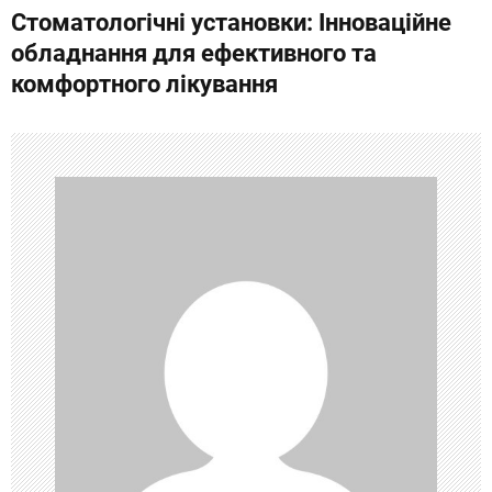
Стоматологічні установки: Інноваційне
в
обладнання для ефективного та
и
комфортного лікування
г
а
ц
и
я
п
о
з
а
п