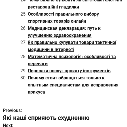
реставраційні гладилки
Особливості правильного вибору
спортивних товарів онлайн
Медицинская декларация: путь к
улучшению здравоохранения
Як правильно купувати товари тактичної
медицини в Інтернеті
Математична психологія: особливості та
переваги
Переваги послуг прокату інструментів
Почему стоит обращаться только к
опытным специалистам для исправления
прикуса
Previous:
Н
Які каші сприяють схудненню
а
Next: