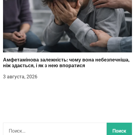
Амфетамінова залежність: чому вона небезпечніша,
ніж здається, і як з нею впоратися
3 августа, 2026
Н
а