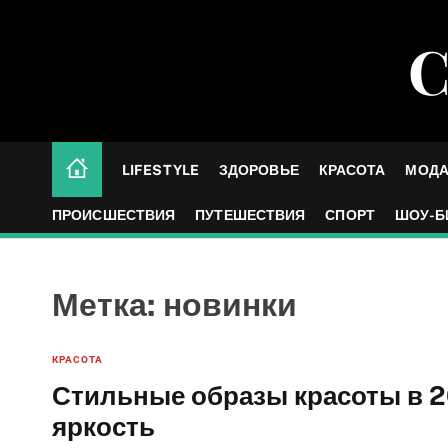
S
k
С
i
p
t
o
c
LIFESTYLE
ЗДОРОВЬЕ
КРАСОТА
МОД
o
n
ПРОИСШЕСТВИЯ
ПУТЕШЕСТВИЯ
СПОРТ
ШОУ-Б
t
e
n
Метка:
новинки
t
КРАСОТА
Стильные образы красоты в 20
яркость