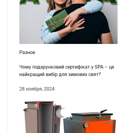
d
e
Разное
Чому подарунковий сертифікат у SPA – це
найкращий вибір для зимових свят?
28 ноября, 2024