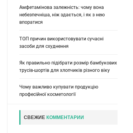
Амфетамінова залежність: чому вона
небезпечніша, ніж здається, і як з нею
впоратися
ТОП причин використовувати сучасні
засоби для схуднення
Як правильно підібрати розмір бамбукових
трусів-шортів для хлопчиків різного віку
Чому важливо купувати продукцію
професійної косметології
СВЕЖИЕ
КОММЕНТАРИИ