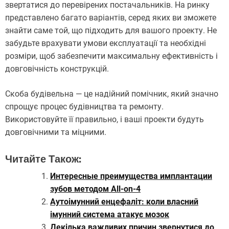
звертатися до перевірених постачальників. На ринку
представлено багато варіантів, серед яких ви зможете
знайти саме той, що підходить для вашого проекту. Не
забудьте врахувати умови експлуатації та необхідні
розміри, щоб забезпечити максимальну ефективність і
довговічність конструкцій.
Скоба будівельна — це надійний помічник, який значно
спрощує процес будівництва та ремонту.
Використовуйте її правильно, і ваші проекти будуть
довговічними та міцними.
Читайте Також:
Интересные преимущества имплантации
зубов методом All-on-4
Аутоімунний енцефаліт: коли власний
імунний система атакує мозок
Декілька важливих причин звернутися до