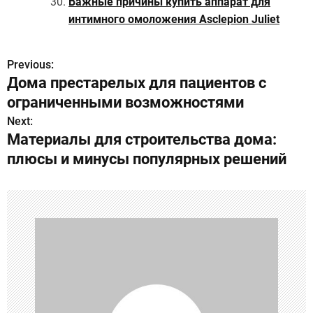
Важные причины купить аппарат для
интимного омоложения Asclepion Juliet
Previous:
Н
Дома престарелых для пациентов с
а
ограниченными возможностями
в
Next:
Материалы для строительства дома:
и
плюсы и минусы популярных решений
г
а
ц
и
я
п