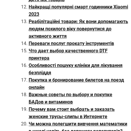
Найкращі популярні смарт годинники Xiaomi
2023
Реабілітаційні товари: Як вони допомагають
людям похилого віку повернутися до
активного життя
Переваги послуг прокату інструментів
Что дает выбор качественного DTF
принтера
Особливості пошуку клініки для лікування
безпліддя
Покупка и бронирование билетов на поезд
онлайн
Важные советы по выбору и покупке
БАДов и витаминов
Почему вам стоит выбрать и заказать
женские трусы-слипы в Интернете
Чи можна полегшити вивчення математики