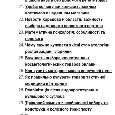
в школі навіть без допомоги репетиторів?
Удобство покупки женских лыжных
костюмов в надежном магазине
Новости Харькова и области: важность
выбора надежного новостного портала
Математична психологія: особливості та
переваги
Чому важно купувати якісні стоматологічні
реставраційні гладилки
Важность выбора качественных
косметологических товаров онлайн
Как купить моторное масло по лучшей цене
Як правильно купувати товари тактичної
медицини в Інтернеті
Реабілітація після ендопротезування
кульшового суглоба
Трюковий самокат: особливості вибору та
конструкцій колісного транспорту