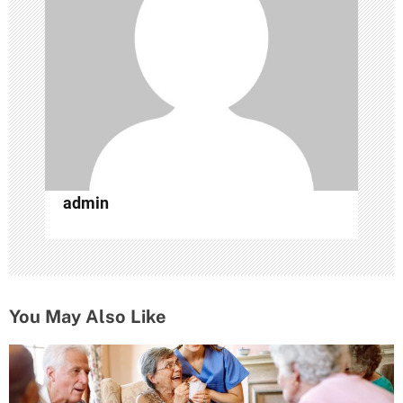
о
з
а
п
и
с
admin
я
м
You May Also Like