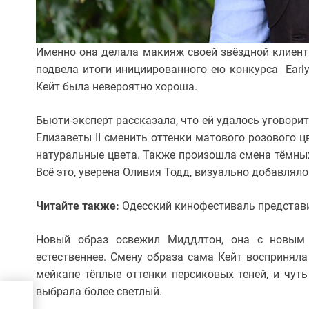
Именно она делала макияж своей звёздной клиентк
подвела итоги инициированного ею конкурса Early 
Кейт была невероятно хороша.
Бьюти-эксперт рассказала, что ей удалось уговори
Елизаветы II сменить оттенки матового розового ц
натуральные цвета. Также произошла смена тёмных 
Всё это, уверена Оливия Тодд, визуально добавляло
Читайте также:
Одесский кинофестиваль представ
Новый образ освежил Миддлтон, она с новым 
естественнее. Смену образа сама Кейт восприняла
мейкапе тёплые оттенки персиковых теней, и чут
выбрала более светлый.
му