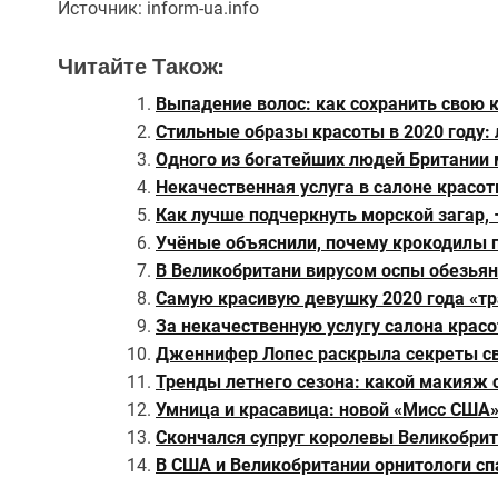
Источник:
inform-ua.info
Читайте Також:
Выпадение волос: как сохранить свою к
Стильные образы красоты в 2020 году: 
Одного из богатейших людей Британии 
Некачественная услуга в салоне красот
Как лучше подчеркнуть морской загар,
Учёные объяснили, почему крокодилы 
В Великобритани вирусом оспы обезьян
Самую красивую девушку 2020 года «тр
За некачественную услугу салона крас
Дженнифер Лопес раскрыла секреты с
Тренды летнего сезона: какой макияж 
Умница и красавица: новой «Мисс США»
Скончался супруг королевы Великобри
В США и Великобритании орнитологи сп