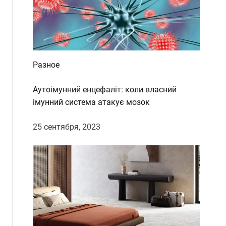
d
e
Разное
Аутоімунний енцефаліт: коли власний
імунний система атакує мозок
25 сентября, 2023