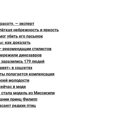
расоту, — эксперт
лёгкая небрежность и яркость
мог убить его пасынок
ы: как доказать
 – рекомендации стилистов
пережили динозавров
 заразились 179 людей
авят» в соцсетях
оты полагается компенсация
воей молодости
сейчас в моде
 стала модель из Миссисипи
тании принц Филипп
асают редких птиц