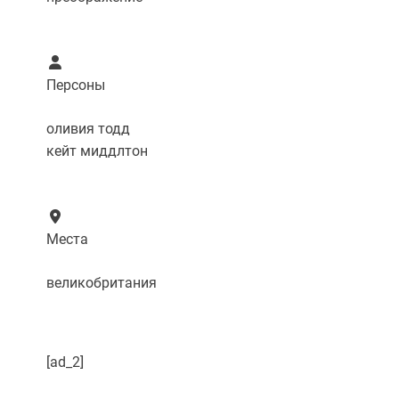
Персоны
оливия тодд
кейт миддлтон
Места
великобритания
[ad_2]