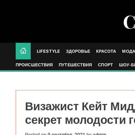
S
k
С
i
p
t
o
c
LIFESTYLE
ЗДОРОВЬЕ
КРАСОТА
МОД
o
n
ПРОИСШЕСТВИЯ
ПУТЕШЕСТВИЯ
СПОРТ
ШОУ-Б
t
e
n
t
Визажист Кейт Ми
секрет молодости 
Posted on
9 сентября, 2021
by
admin