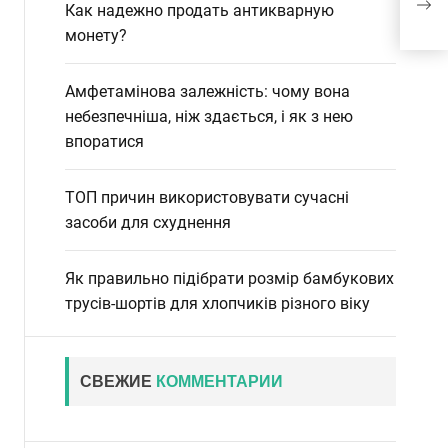
Как надежно продать антикварную
19
монету?
Амфетамінова залежність: чому вона
небезпечніша, ніж здається, і як з нею
впоратися
ТОП причин використовувати сучасні
засоби для схуднення
Як правильно підібрати розмір бамбукових
трусів-шортів для хлопчиків різного віку
СВЕЖИЕ
КОММЕНТАРИИ