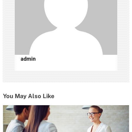
о
з
а
п
и
с
admin
я
м
You May Also Like