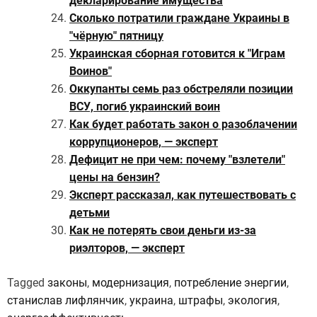
декларирование имущества
Сколько потратили граждане Украины в
"чёрную" пятницу
Украинская сборная готовится к "Играм
Воинов"
Оккупанты семь раз обстреляли позиции
ВСУ, погиб украинский воин
Как будет работать закон о разоблачении
коррупционеров, — эксперт
Дефицит не при чем: почему "взлетели"
цены на бензин?
Эксперт рассказал, как путешествовать с
детьми
Как не потерять свои деньги из-за
риэлторов, — эксперт
Tagged
законы
,
модернизация
,
потребление энергии
,
станислав лифлянчик
,
украина
,
штрафы
,
экология
,