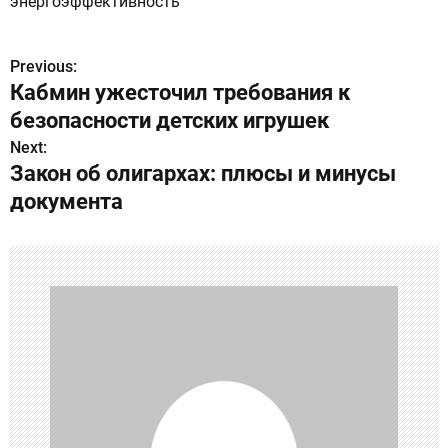
энергоэффективность
Previous:
Н
Кабмин ужесточил требования к
а
безопасности детских игрушек
в
Next:
Закон об олигархах: плюсы и минусы
и
документа
г
а
ц
и
я
п