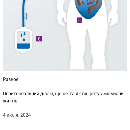
Разное
Перитонеальний діаліз, що це, та як він рятує мільйони
життів
4 июля, 2024