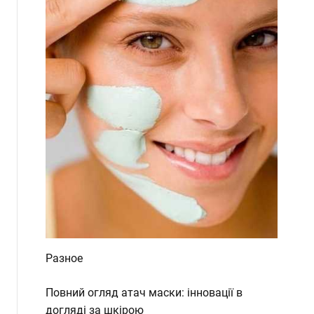
d
e
Разное
Повний огляд атач маски: інновації в
догляді за шкірою