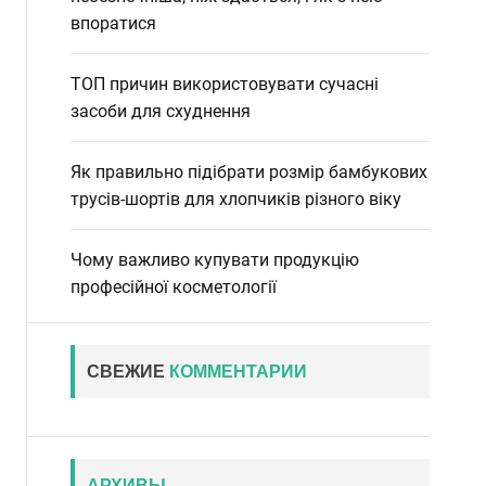
впоратися
ТОП причин використовувати сучасні
засоби для схуднення
Як правильно підібрати розмір бамбукових
трусів-шортів для хлопчиків різного віку
Чому важливо купувати продукцію
професійної косметології
СВЕЖИЕ
КОММЕНТАРИИ
АРХИВЫ