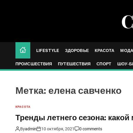
S
k
С
i
p
t
o
c
LIFESTYLE
ЗДОРОВЬЕ
КРАСОТА
МОД
o
n
ПРОИСШЕСТВИЯ
ПУТЕШЕСТВИЯ
СПОРТ
ШОУ-Б
t
e
n
Метка:
елена савченко
t
КРАСОТА
Тренды летнего сезона: какой
By
admin
10 октября, 2021
0 comments