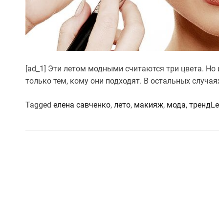
[ad_1] Эти летом модными считаются три цвета. Н
только тем, кому они подходят. В остальных случа
Tagged
елена савченко
,
лето
,
макияж
,
мода
,
тренд
L