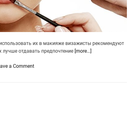
о использовать их в макияже визажисты рекомендуют
ях лучше отдавать предпочтение
[more…]
o
eave a Comment
n
Т
р
е
н
д
ы
л
е