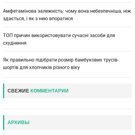
Амфетамінова залежність: чому вона небезпечніша, ніж
здається, і як з нею впоратися
ТОП причин використовувати сучасні засоби для
схуднення
Як правильно підібрати розмір бамбукових трусів-
шортів для хлопчиків різного віку
СВЕЖИЕ
КОММЕНТАРИИ
АРХИВЫ