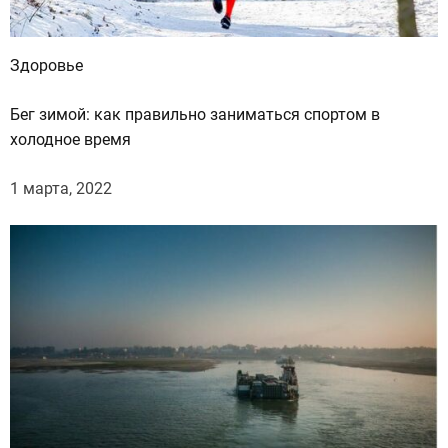
к
с
о
Здоровье
х
р
Бег зимой: как правильно заниматься спортом в
а
холодное время
н
и
1 марта, 2022
т
ь
с
в
о
ю
к
р
а
с