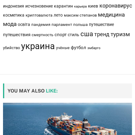
коронавирус
киев
индонезия
исчезновение
карантин
карьера
медицина
косметика
лето
криптовалюта
максим степанов
мода
освіта
путешествие
пандемия
парламент
польша
сша
тренд
туризм
путешествия
спорт
стиль
смертность
украина
футбол
убийство
учёные
эмбарго
YOU MAY ALSO
LIKE: