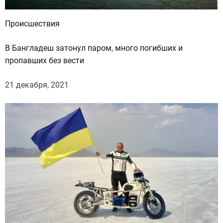
о
т
Происшествия
у
,
В Бангладеш затонул паром, много погибших и
—
пропавших без вести
э
к
21 декабря, 2021
с
п
е
р
т