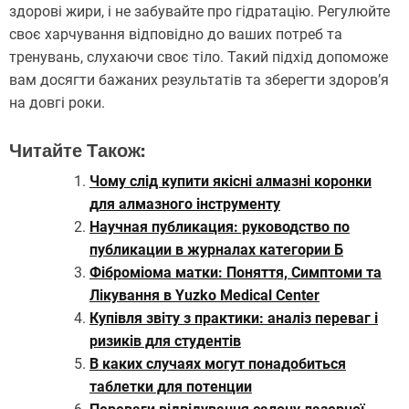
здорові жири, і не забувайте про гідратацію. Регулюйте
своє харчування відповідно до ваших потреб та
тренувань, слухаючи своє тіло. Такий підхід допоможе
вам досягти бажаних результатів та зберегти здоров’я
на довгі роки.
Читайте Також:
Чому слід купити якісні алмазні коронки
для алмазного інструменту
Научная публикация: руководство по
публикации в журналах категории Б
Фіброміома матки: Поняття, Симптоми та
Лікування в Yuzko Medical Center
Купівля звіту з практики: аналіз переваг і
ризиків для студентів
В каких случаях могут понадобиться
таблетки для потенции