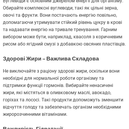
Вуглеводи є основним джерелом енергії для організму.
Обирайте комплексні вуглеводи, такі як цільні зерна,
овочі та фрукти. Вони постачають енергію повільно,
допомагаючи утримувати стійкий рівень цукру в крові
та надавати енергію на тривале тренування. Гарним
вибором може бути, наприклад, квасоля з коричневим
рисом або ягідний смузі з добавкою овсяних пластівців.
Здорові Жири – Важлива Складова
Не виключайте з раціону здорові жири, оскільки вони
необхідні для нормальної роботи організму та
підтримки функції гормонів. Вибирайте ненасичені
жири, які містяться в оливковому маслі, авокадо,
горіхах та лососі. Такі продукти допоможуть зменшити
відчуття голоду та забезпечать організм необхідними
жиророзчинними вітамінами.
Важливість Гідратації