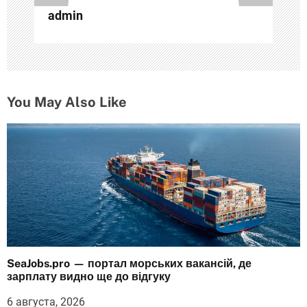
admin
и
с
я
м
You May Also Like
SeaJobs.pro — портал морських вакансій, де
зарплату видно ще до відгуку
6 августа, 2026