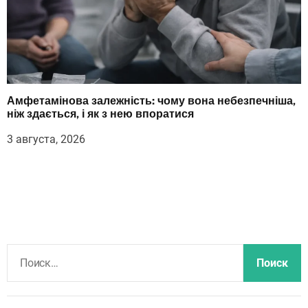
Амфетамінова залежність: чому вона небезпечніша,
ніж здається, і як з нею впоратися
3 августа, 2026
Н
а
й
т