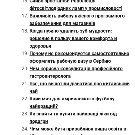
Сяйво зростання: Революція
фітосвітлодіодних ламп у промисловості
Важливість вибору якісного програмного
забезпечення для магазинів
Когда нужно удалить зуб мудрости:
решение в пользу вашего комфорта и
здоровья
Почему не рекомендуется самостоятельно
оформлять рабочую визу в Сербию
Чим корисна консультація професійного
гастроентеролога
Все, що ви хотіли дізнатися про китайський
чай
Який мяч для амриканского футболу
найкращий?
Як знайти та купити найкращі ліки від
подагри
Чим може бути приваблива вища освіта в