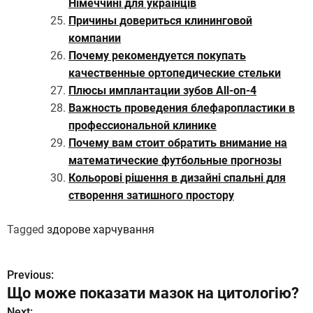
Німеччині для українців
Причины довериться клининговой
компании
Почему рекомендуется покупать
качественные ортопедические стельки
Плюсы имплантации зубов All-on-4
Важность проведения блефаропластики в
профессиональной клинике
Почему вам стоит обратить внимание на
математические футбольные прогнозы
Кольорові рішення в дизайні спальні для
створення затишного простору
Tagged
здорове харчування
Previous:
Н
Що може показати мазок на цитологію?
а
Next: