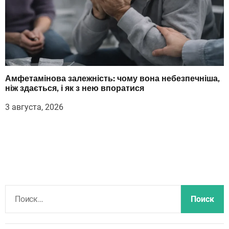
Амфетамінова залежність: чому вона небезпечніша,
ніж здається, і як з нею впоратися
3 августа, 2026
Н
а
й