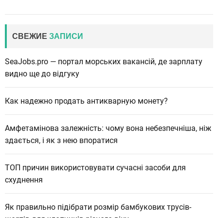
СВЕЖИЕ
ЗАПИСИ
SeaJobs.pro — портал морських вакансій, де зарплату
видно ще до відгуку
Как надежно продать антикварную монету?
Амфетамінова залежність: чому вона небезпечніша, ніж
здається, і як з нею впоратися
ТОП причин використовувати сучасні засоби для
схуднення
Як правильно підібрати розмір бамбукових трусів-