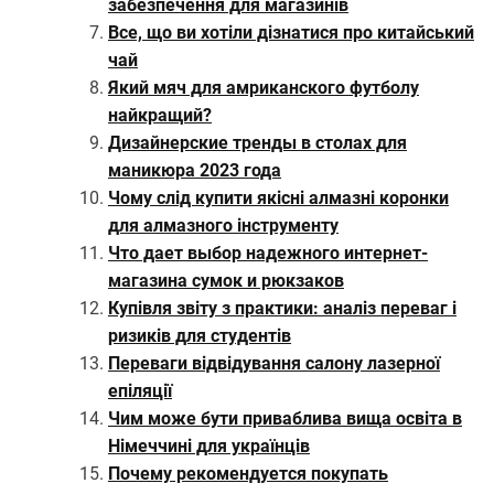
забезпечення для магазинів
Все, що ви хотіли дізнатися про китайський
чай
Який мяч для амриканского футболу
найкращий?
Дизайнерские тренды в столах для
маникюра 2023 года
Чому слід купити якісні алмазні коронки
для алмазного інструменту
Что дает выбор надежного интернет-
магазина сумок и рюкзаков
Купівля звіту з практики: аналіз переваг і
ризиків для студентів
Переваги відвідування салону лазерної
епіляції
Чим може бути приваблива вища освіта в
Німеччині для українців
Почему рекомендуется покупать