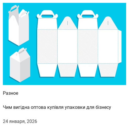
т
и
:
Разное
Чим вигідна оптова купівля упаковки для бізнесу
24 января, 2026