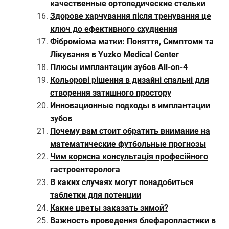
качественные ортопедические стельки
Здорове харчування після тренування це
ключ до ефективного схуднення
Фіброміома матки: Поняття, Симптоми та
Лікування в Yuzko Medical Center
Плюсы имплантации зубов All-on-4
Кольорові рішення в дизайні спальні для
створення затишного простору
Инновационные подходы в имплантации
зубов
Почему вам стоит обратить внимание на
математические футбольные прогнозы
Чим корисна консультація професійного
гастроентеролога
В каких случаях могут понадобиться
таблетки для потенции
Какие цветы заказать зимой?
Важность проведения блефаропластики в