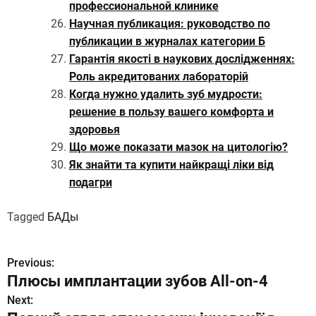
профессиональной клинике
Научная публикация: руководство по
публикации в журналах категории Б
Гарантія якості в наукових дослідженнях:
Роль акредитованих лабораторій
Когда нужно удалить зуб мудрости:
решение в пользу вашего комфорта и
здоровья
Що може показати мазок на цитологію?
Як знайти та купити найкращі ліки від
подагри
Tagged
БАДы
Previous:
Н
Плюсы имплантации зубов All-on-4
а
Next: