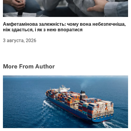
Амфетамінова залежність: чому вона небезпечніша,
ніж здається, і як з нею впоратися
3 августа, 2026
More From Author