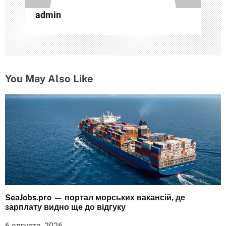
и
admin
с
я
м
You May Also Like
SeaJobs.pro — портал морських вакансій, де
зарплату видно ще до відгуку
6 августа, 2026