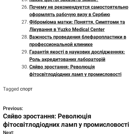
Почему не рекомендуется самостоятельно
оформлять рабочую визу в Сербию
Фіброміома матки: Поняття, Симптоми та
Лікування в Yuzko Medical Center
Важность проведения блефаропластики в
профессиональной клинике
Гарантія якості в наукових дослідженнях:
Роль акредитованих лабораторій
Сяйво зростання: Революція
фітосвітлодіодних ламп у промисловості
Tagged
спорт
Previous:
Н
Сяйво зростання: Революція
а
фітосвітлодіодних ламп у промисловості
в
Next: