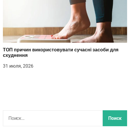
ТОП причин використовувати сучасні засоби для
схуднення
31 июля, 2026
Н
а
й