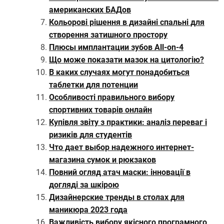
американских БАДов
Кольорові рішення в дизайні спальні для
створення затишного простору
Плюсы имплантации зубов All-on-4
Що може показати мазок на цитологію?
В каких случаях могут понадобиться
таблетки для потенции
Особливості правильного вибору
спортивних товарів онлайн
Купівля звіту з практики: аналіз переваг і
ризиків для студентів
Что дает выбор надежного интернет-
магазина сумок и рюкзаков
Повний огляд атач маски: інновації в
догляді за шкірою
Дизайнерские тренды в столах для
маникюра 2023 года
Важливість вибору якісного програмного