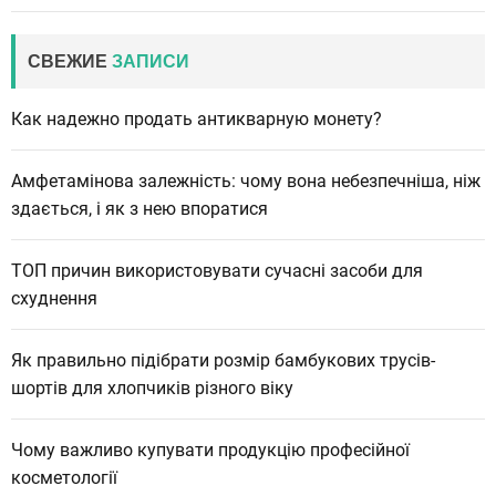
СВЕЖИЕ
ЗАПИСИ
Как надежно продать антикварную монету?
Амфетамінова залежність: чому вона небезпечніша, ніж
здається, і як з нею впоратися
ТОП причин використовувати сучасні засоби для
схуднення
Як правильно підібрати розмір бамбукових трусів-
шортів для хлопчиків різного віку
Чому важливо купувати продукцію професійної
косметології