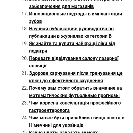
забезпечення для магазинів
Инновационные подходы в имплантации
зубов
Научная публикация: руководство по
публикации в журналах категории Б
Як знайти та купити найкращі ліки від
подагри
Переваги відвідування салону лазерної
епіляції
Здорове харчування після тренування це
ключ до ефективного схуднення
Почему вам стоит обратить внимание на
математические футбольные прогнозы
Чим корисна консультація професійного
гастроентеролога
Чим може бути приваблива вища освіта в
Німеччині для українців
Какие цветы заказать зимой?