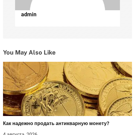
и
с
admin
я
м
You May Also Like
Как надежно продать антикварную монету?
4 августа, 2026