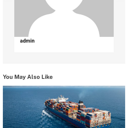
п
и
с
admin
я
м
You May Also Like