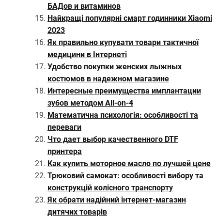
БАДов и витаминов
Найкращі популярні смарт годинники Xiaomi
2023
Як правильно купувати товари тактичної
медицини в Інтернеті
Удобство покупки женских лыжных
костюмов в надежном магазине
Интересные преимущества имплантации
зубов методом All-on-4
Математична психологія: особливості та
переваги
Что дает выбор качественного DTF
принтера
Как купить моторное масло по лучшей цене
Трюковий самокат: особливості вибору та
конструкцій колісного транспорту
Як обрати надійний інтернет-магазин
дитячих товарів