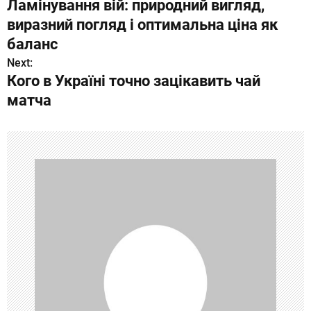
Ламінування вій: природний вигляд,
а
виразний погляд і оптимальна ціна як
в
баланс
Next:
и
Кого в Україні точно зацікавить чай
г
матча
а
ц
и
я
п
о
з
а