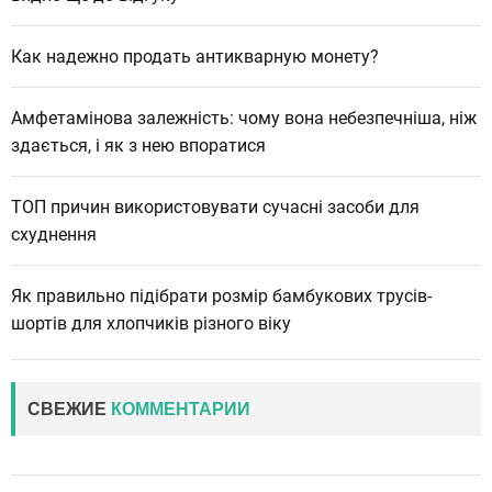
Как надежно продать антикварную монету?
Амфетамінова залежність: чому вона небезпечніша, ніж
здається, і як з нею впоратися
ТОП причин використовувати сучасні засоби для
схуднення
Як правильно підібрати розмір бамбукових трусів-
шортів для хлопчиків різного віку
СВЕЖИЕ
КОММЕНТАРИИ