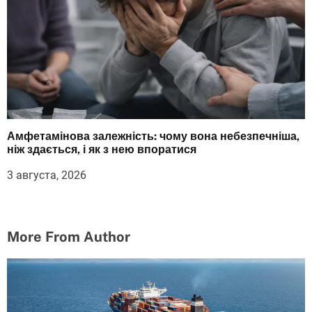
Амфетамінова залежність: чому вона небезпечніша,
ніж здається, і як з нею впоратися
3 августа, 2026
More From Author