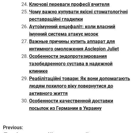
Ключові переваги професії вчителя
Чому важно купувати якісні стоматологічні
реставраційні гладилки
Аутоімунний енцефаліт: коли власний
імунний система атакує мозок
Важные причины купить аппарат для
интимного омоложения Asclepion Juliet
Особенности эндопротезирования
тазобедренного сустава в надежной
клинике
Реабілітаційні товари: Як вони допомагають
людям похилого віку повернутися до
активного життя
Особенности качественной доставки
посылок из Германии в Украину
Previous:
Н