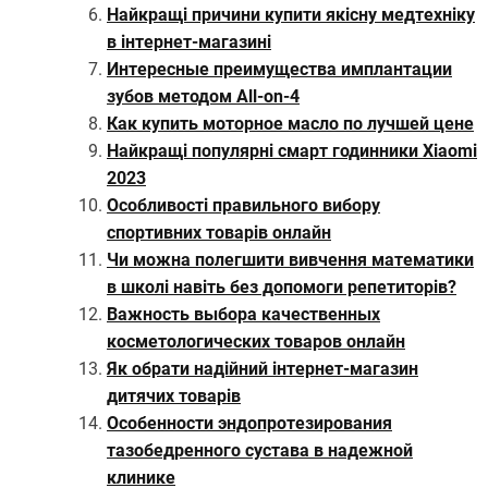
Найкращі причини купити якісну медтехніку
в інтернет-магазині
Интересные преимущества имплантации
зубов методом All-on-4
Как купить моторное масло по лучшей цене
Найкращі популярні смарт годинники Xiaomi
2023
Особливості правильного вибору
спортивних товарів онлайн
Чи можна полегшити вивчення математики
в школі навіть без допомоги репетиторів?
Важность выбора качественных
косметологических товаров онлайн
Як обрати надійний інтернет-магазин
дитячих товарів
Особенности эндопротезирования
тазобедренного сустава в надежной
клинике