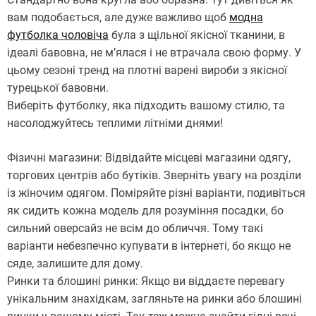
вам подобається, але дуже важливо щоб
модна
футболка чоловіча
була з щільної якісної тканини, в
ідеалі бавовна, не м’ялася і не втрачала свою форму. У
цьому сезоні тренд на плотні варені вироби з якісної
турецької бавовни.
Виберіть футболку, яка підходить вашому стилю, та
насолоджуйтесь теплими літніми днями!
Фізичні магазини: Відвідайте місцеві магазини одягу,
торгових центрів або бутіків. Зверніть увагу на розділи
із жіночим одягом. Поміряйте різні варіанти, подивіться
як сидить кожна модель для розуміння посадки, бо
сильний оверсайз не всім до обличчя. Тому такі
варіанти небезпечно купувати в інтернеті, бо якщо не
сяде, залишите для дому.
Ринки та блошині ринки: Якщо ви віддаєте перевагу
унікальним знахідкам, загляньте на ринки або блошині