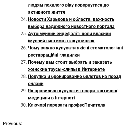
людям похилого віку повернутися до
активного життя
Новости Харькова и области: важность
выбора надежного новостного портала
Аутоімунний енцефаліт: коли власний
імунний система атакує мозок
Чому важно купувати якісні стоматологічні
реставраційні гладилки
Почему вам стоит выбрать и заказать
женские трусы-слипы в Интернете
Покупка и бронирование билетов на поезд
онлайн
Як правильно купувати товари тактичної
медицини в Інтернеті
Ключові переваги професії вчителя
Previous:
Н