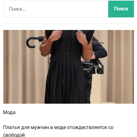
Н
а
й
т
и
:
Мода
Платья для мужчин в моде отождествляется со
свободой