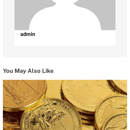
п
и
с
admin
я
м
You May Also Like