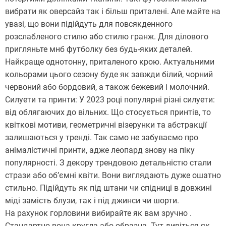
вибрати як оверсайз так і більш приталені. Але майте на
увазі, що вони підійдуть для повсякденного
розслабленого стилю або стилю гранж. Для ділового
пригляньте мнб футболку без будь-яких деталей.
Найкраще однотонну, приталеного крою. Актуальними
кольорами цього сезону буде як завжди білий, чорний
червоний або бордовий, а також бежевий і молочний.
Силуети та принти: У 2023 році популярні різні силуети:
від облягаючих до вільних. Що стосується принтів, то
квіткові мотиви, геометричні візерунки та абстракції
залишаються у тренді. Так само не забуваємо про
анімалістичні принти, адже леопард знову на піку
популярності. З декору трендовою детальністю стали
стрази або об’ємні квіти. Вони виглядають дуже ошатно
стильно. Підійдуть як під штани чи спідниці в довжині
міді замість блузи, так і під джинси чи шорти.
На рахунок горловини вибирайте як вам зручно .
Стандартно вона кругла або образна. Тут дивіться як