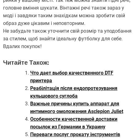
ринки у вашому місті. Так теж можна знайти гідні речі,
головне вміння шукати. Вінтажні речі також зараз у
моді і завдяки таким знахідкам можна зробити свій
образ дуже цікавим і неповторним.
Не забудьте також уточнити свій розмір та уподобання
за стилем, щоб знайти ідеальну футболку для себе.
Вдалих покупок!
Читайте Також:
Что дает выбор качественного DTF
принтера
Реабілітація після ендопротезування
кульшового суглоба
Важные причины купить аппарат для
интимного омоложения Asclepion Juliet
Особенности качественной доставки
посылок из Германии в Украину
Переваги послуг прокату інструментів