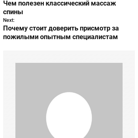
Чем полезен классический массаж
а
спины
в
Next:
Почему стоит доверить присмотр за
и
пожилыми опытным специалистам
г
а
ц
и
я
п
о
з
а