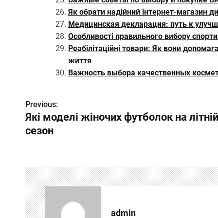
Як обрати надійний інтернет-магазин ди
Медицинская декларация: путь к улуч
Особливості правильного вибору спорти
Реабілітаційні товари: Як вони допома
життя
Важность выбора качественных космет
Previous:
Н
Які моделі жіночих футболок на літні
а
сезон
в
и
г
а
admin
ц