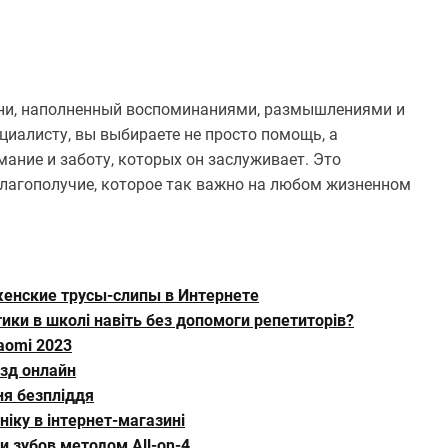
изни, наполненный воспоминаниями, размышлениями и
циалисту, вы выбираете не просто помощь, а
ание и заботу, которых он заслуживает. Это
 благополучие, которое так важно на любом жизненном
женские трусы-слипы в Интернете
ки в школі навіть без допомоги репетиторів?
aomi 2023
езд онлайн
ня безпліддя
іку в інтернет-магазині
 зубов методом All-on-4