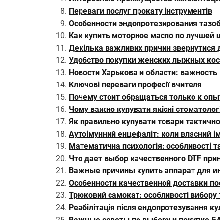
Переваги послуг прокату інструментів
Особенности эндопротезирования тазоб
Как купить моторное масло по лучшей 
Декілька важливих причин звернутися до
Удобство покупки женских лыжных ко
Новости Харькова и области: важность
Ключові переваги професії вчителя
Почему стоит обращаться только к оп
Чому важно купувати якісні стоматологі
Як правильно купувати товари тактично
Аутоімунний енцефаліт: коли власний і
Математична психологія: особливості т
Что дает выбор качественного DTF при
Важные причины купить аппарат для ин
Особенности качественной доставки по
Трюковий самокат: особливості вибору 
Реабілітація після ендопротезування к
Важные советы по выбору и покупке Б