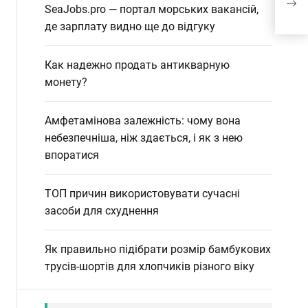
роб
SeaJobs.pro — портал морських вакансій,
де зарплату видно ще до відгуку
Как надежно продать антикварную
монету?
Амфетамінова залежність: чому вона
небезпечніша, ніж здається, і як з нею
впоратися
ТОП причин використовувати сучасні
засоби для схуднення
Як правильно підібрати розмір бамбукових
трусів-шортів для хлопчиків різного віку