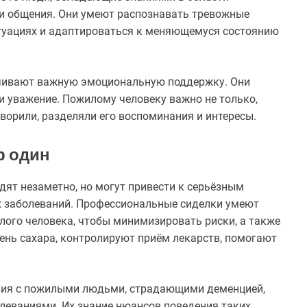
ки общения. Они умеют распознавать тревожные
итуациях и адаптироваться к меняющемуся состоянию
чивают важную эмоциональную поддержку. Они
и уважение. Пожилому человеку важно не только,
оворили, разделяли его воспоминания и интересы.
р один
дят незаметно, но могут привести к серьёзным
х заболеваний. Профессиональные сиделки умеют
лого человека, чтобы минимизировать риски, а также
вень сахара, контролируют приём лекарств, помогают
вия с пожилыми людьми, страдающими деменцией,
леваниями. Их знание нюансов поведения таких