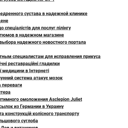
едренного сустава в надежной клинике
цене
 спеціалістів для послуг пілінгу
стюмов в надежном магазине
 выбора надежного новостного портала
ытным специалистам для исправления прикуса
чні реставраційні гладилки
ї медицини в Інтернеті
мунний система атакує мозок
а переваги
нтера
тимного омоложения Asclepion Juliet
сылок из Германии в Украину
та конструкцій колісного транспорту
ульшового суглоба
АДов и витаминов