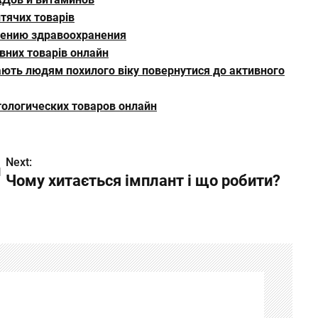
тячих товарів
шению здравоохранения
вних товарів онлайн
гають людям похилого віку повернутися до активного
ологических товаров онлайн
Next:
й
Чому хитається імплант і що робити?