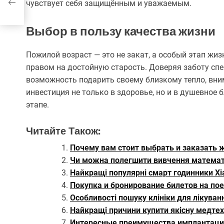
чувствует себя защищённым и уважаемым.
Выбор в пользу качества жизни
Пожилой возраст — это не закат, а особый этап ж
правом на достойную старость. Доверяя заботу спе
возможность подарить своему близкому тепло, вним
инвестиция не только в здоровье, но и в душевное
этапе.
Читайте Також:
Почему вам стоит выбрать и заказать 
Чи можна полегшити вивчення математи
Найкращі популярні смарт годинники Xi
Покупка и бронирование билетов на по
Особливості пошуку клініки для лікуван
Найкращі причини купити якісну медтехн
Интересные преимущества имплантации