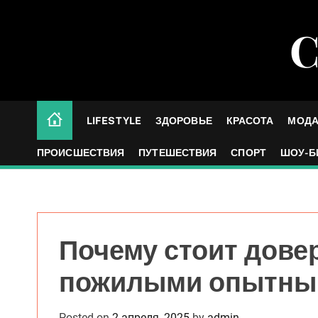
S
k
С
i
p
t
o
c
LIFESTYLE
ЗДОРОВЬЕ
КРАСОТА
МОД
o
n
ПРОИСШЕСТВИЯ
ПУТЕШЕСТВИЯ
СПОРТ
ШОУ-Б
t
e
n
t
Почему стоит дове
пожилыми опытны
Posted on
2 апреля, 2025
by
admin