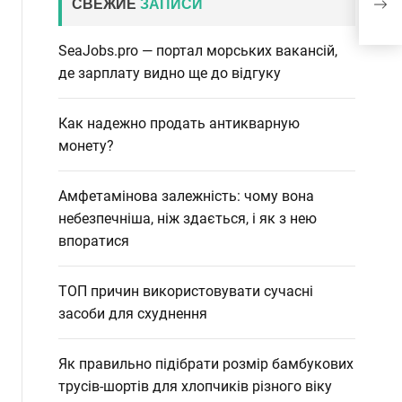
СВЕЖИЕ
ЗАПИСИ
літн
SeaJobs.pro — портал морських вакансій,
де зарплату видно ще до відгуку
Как надежно продать антикварную
монету?
Амфетамінова залежність: чому вона
небезпечніша, ніж здається, і як з нею
впоратися
ТОП причин використовувати сучасні
засоби для схуднення
Як правильно підібрати розмір бамбукових
трусів-шортів для хлопчиків різного віку