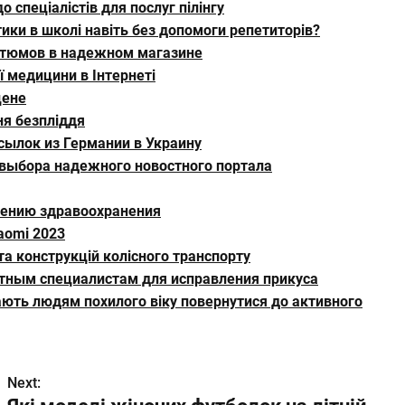
 спеціалістів для послуг пілінгу
ки в школі навіть без допомоги репетиторів?
стюмов в надежном магазине
ї медицини в Інтернеті
цене
ня безпліддя
сылок из Германии в Украину
 выбора надежного новостного портала
шению здравоохранения
aomi 2023
та конструкцій колісного транспорту
ытным специалистам для исправления прикуса
гають людям похилого віку повернутися до активного
Next: