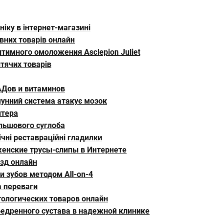
іку в інтернет-магазині
вних товарів онлайн
тимного омоложения Asclepion Juliet
тячих товарів
АДов и витаминов
мунний система атакує мозок
нтера
ульшового суглоба
чні реставраційні гладилки
женские трусы-слипы в Интернете
езд онлайн
 зубов методом All-on-4
а переваги
ологических товаров онлайн
едренного сустава в надежной клинике