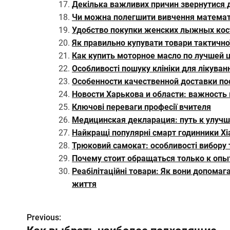
Декілька важливих причин звернутися до
Чи можна полегшити вивчення математи
Удобство покупки женских лыжных ко
Як правильно купувати товари тактично
Как купить моторное масло по лучшей 
Особливості пошуку клініки для лікуван
Особенности качественной доставки по
Новости Харькова и области: важность
Ключові переваги професії вчителя
Медицинская декларация: путь к улуч
Найкращі популярні смарт годинники Xi
Трюковий самокат: особливості вибору 
Почему стоит обращаться только к оп
Реабілітаційні товари: Як вони допома
життя
Previous:
Н