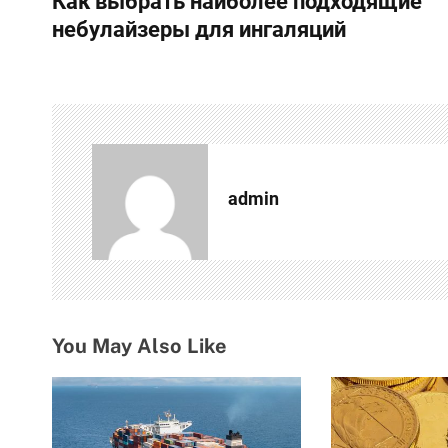
Как выбрать наиболее подходящие
а
небулайзеры для ингаляций
в
и
г
а
admin
ц
и
я
п
You May Also Like
о
з
а