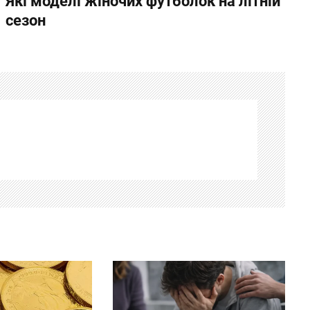
Які моделі жіночих футболок на літній
сезон