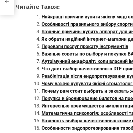
Читайте Також:
Найкращі причини купити якісну медтехн
Особливості правильного вибору спорти
Важные причины купить аппарат для ин
Як обрати надійний інтернет-магазин ди
Переваги послуг прокату інструментів
Важные советы по выбору и покупке Б
Аутоімунний енцефаліт: коли власний і
Что дает выбор качественного DTF при
Реабілітація після ендопротезування к
Чому важно купувати якісні стоматологі
Почему вам стоит выбрать и заказать 
Покупка и бронирование билетов на по
Интересные преимущества имплантации
Математична психологія: особливості т
Важность выбора качественных космет
Особенности эндопротезирования тазоб