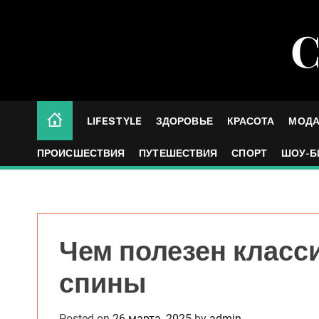
S
k
С
i
p
t
o
c
LIFESTYLE
ЗДОРОВЬЕ
КРАСОТА
МОД
o
n
ПРОИСШЕСТВИЯ
ПУТЕШЕСТВИЯ
СПОРТ
ШОУ-Б
t
e
n
t
Чем полезен класс
спины
Posted on
26 марта, 2025
by
admin