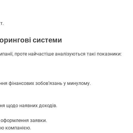
т.
корингові системи
анії, проте найчастіше аналізуються такі показники:
ння фінансових зобов’язань у минулому.
ня щодо наявних доходів.
с оформлення заявки.
ою компанією.