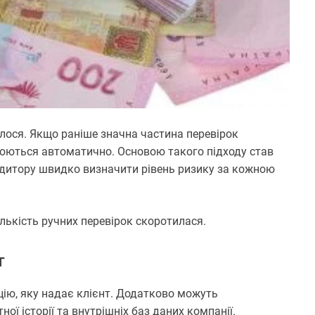
лося. Якщо раніше значна частина перевірок
люються автоматично. Основою такого підходу став
едитору швидко визначити рівень ризику за кожною
лькість ручних перевірок скоротилася.
г
цію, яку надає клієнт. Додатково можуть
ої історії та внутрішніх баз даних компанії.