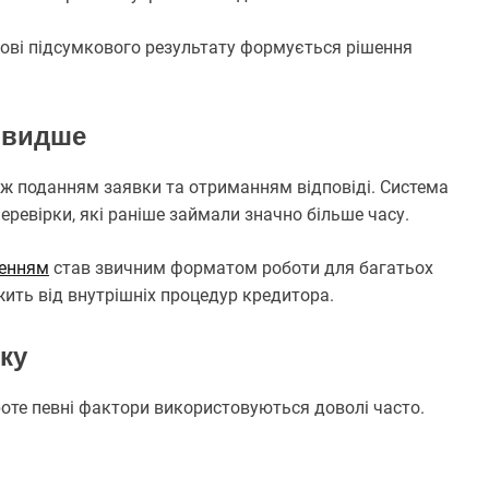
нові підсумкового результату формується рішення
швидше
ж поданням заявки та отриманням відповіді. Система
еревірки, які раніше займали значно більше часу.
шенням
став звичним форматом роботи для багатьох
ить від внутрішніх процедур кредитора.
нку
проте певні фактори використовуються доволі часто.