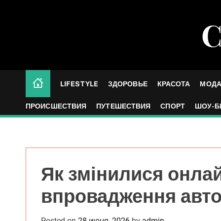
S
k
С
i
p
t
o
c
LIFESTYLE
ЗДОРОВЬЕ
КРАСОТА
МОД
o
n
ПРОИСШЕСТВИЯ
ПУТЕШЕСТВИЯ
СПОРТ
ШОУ-Б
t
e
n
t
Як змінилися онла
впровадження авто
Posted on
28 июня, 2026
by
admin