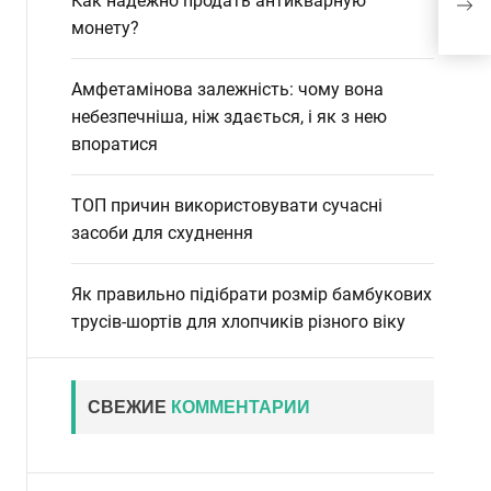
Как надежно продать антикварную
ост
монету?
Амфетамінова залежність: чому вона
небезпечніша, ніж здається, і як з нею
впоратися
ТОП причин використовувати сучасні
засоби для схуднення
Як правильно підібрати розмір бамбукових
трусів-шортів для хлопчиків різного віку
СВЕЖИЕ
КОММЕНТАРИИ