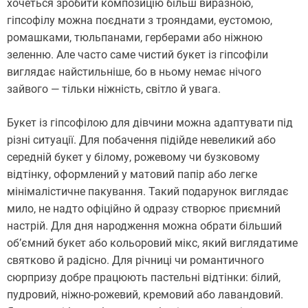
хочеться зробити композицію більш виразною,
гіпсофілу можна поєднати з трояндами, еустомою,
ромашками, тюльпанами, герберами або ніжною
зеленню. Але часто саме чистий букет із гіпсофіли
виглядає найстильніше, бо в ньому немає нічого
зайвого — тільки ніжність, світло й увага.
Букет із гіпсофілою для дівчини можна адаптувати під
різні ситуації. Для побачення підійде невеликий або
середній букет у білому, рожевому чи бузковому
відтінку, оформлений у матовий папір або легке
мінімалістичне пакування. Такий подарунок виглядає
мило, не надто офіційно й одразу створює приємний
настрій. Для дня народження можна обрати більший
об’ємний букет або кольоровий мікс, який виглядатиме
святково й радісно. Для річниці чи романтичного
сюрпризу добре працюють пастельні відтінки: білий,
пудровий, ніжно-рожевий, кремовий або лавандовий.