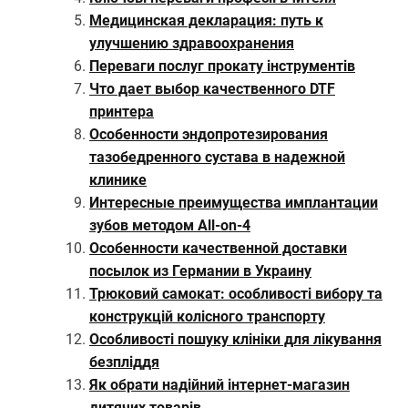
Медицинская декларация: путь к
улучшению здравоохранения
Переваги послуг прокату інструментів
Что дает выбор качественного DTF
принтера
Особенности эндопротезирования
тазобедренного сустава в надежной
клинике
Интересные преимущества имплантации
зубов методом All-on-4
Особенности качественной доставки
посылок из Германии в Украину
Трюковий самокат: особливості вибору та
конструкцій колісного транспорту
Особливості пошуку клініки для лікування
безпліддя
Як обрати надійний інтернет-магазин
дитячих товарів