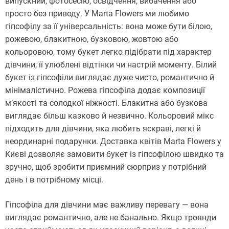
випускний, фотосесію, освідчення, вибачення або
просто без приводу. У Marta Flowers ми любимо
гіпсофілу за її універсальність: вона може бути білою,
рожевою, блакитною, бузковою, жовтою або
кольоровою, тому букет легко підібрати під характер
дівчини, її улюблені відтінки чи настрій моменту. Білий
букет із гіпсофіли виглядає дуже чисто, романтично й
мінімалістично. Рожева гіпсофіла додає композиції
м’якості та солодкої ніжності. Блакитна або бузкова
виглядає більш казково й незвично. Кольоровий мікс
підходить для дівчини, яка любить яскраві, легкі й
неординарні подарунки. Доставка квітів Marta Flowers у
Києві дозволяє замовити букет із гіпсофілою швидко та
зручно, щоб зробити приємний сюрприз у потрібний
день і в потрібному місці.
Гіпсофіла для дівчини має важливу перевагу — вона
виглядає романтично, але не банально. Якщо троянди