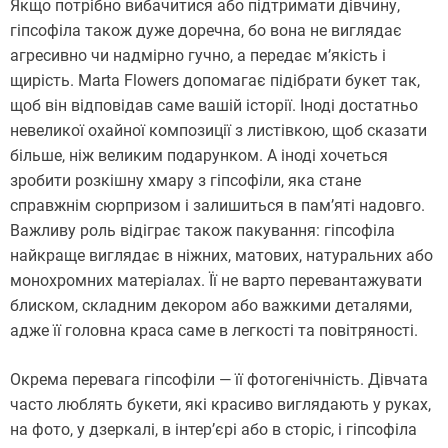
Якщо потрібно вибачитися або підтримати дівчину,
гіпсофіла також дуже доречна, бо вона не виглядає
агресивно чи надмірно гучно, а передає м’якість і
щирість. Marta Flowers допомагає підібрати букет так,
щоб він відповідав саме вашій історії. Іноді достатньо
невеликої охайної композиції з листівкою, щоб сказати
більше, ніж великим подарунком. А іноді хочеться
зробити розкішну хмару з гіпсофіли, яка стане
справжнім сюрпризом і залишиться в пам’яті надовго.
Важливу роль відіграє також пакування: гіпсофіла
найкраще виглядає в ніжних, матових, натуральних або
монохромних матеріалах. Її не варто перевантажувати
блиском, складним декором або важкими деталями,
адже її головна краса саме в легкості та повітряності.
Окрема перевага гіпсофіли — її фотогенічність. Дівчата
часто люблять букети, які красиво виглядають у руках,
на фото, у дзеркалі, в інтер’єрі або в сторіс, і гіпсофіла