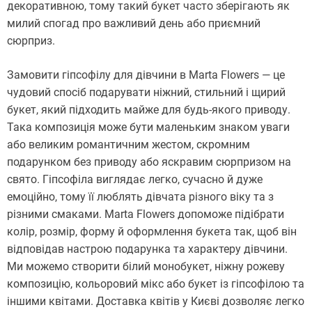
декоративною, тому такий букет часто зберігають як
милий спогад про важливий день або приємний
сюрприз.
Замовити гіпсофілу для дівчини в Marta Flowers — це
чудовий спосіб подарувати ніжний, стильний і щирий
букет, який підходить майже для будь-якого приводу.
Така композиція може бути маленьким знаком уваги
або великим романтичним жестом, скромним
подарунком без приводу або яскравим сюрпризом на
свято. Гіпсофіла виглядає легко, сучасно й дуже
емоційно, тому її люблять дівчата різного віку та з
різними смаками. Marta Flowers допоможе підібрати
колір, розмір, форму й оформлення букета так, щоб він
відповідав настрою подарунка та характеру дівчини.
Ми можемо створити білий монобукет, ніжну рожеву
композицію, кольоровий мікс або букет із гіпсофілою та
іншими квітами. Доставка квітів у Києві дозволяє легко