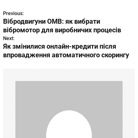
Previous:
Н
Вібродвигуни OMB: як вибрати
а
вібромотор для виробничих процесів
в
Next:
Як змінилися онлайн-кредити після
и
впровадження автоматичного скорингу
г
а
ц
и
я
п
о