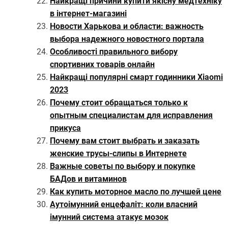
Найкращі причини купити якісну медтехніку
в інтернет-магазині
Новости Харькова и области: важность
выбора надежного новостного портала
Особливості правильного вибору
спортивних товарів онлайн
Найкращі популярні смарт годинники Xiaomi
2023
Почему стоит обращаться только к
опытным специалистам для исправления
прикуса
Почему вам стоит выбрать и заказать
женские трусы-слипы в Интернете
Важные советы по выбору и покупке
БАДов и витаминов
Как купить моторное масло по лучшей цене
Аутоімунний енцефаліт: коли власний
імунний система атакує мозок