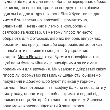
чудово підходить для цього. Вона не перекриває образ,
не виглядає важкою, красиво поєднується з різним
одягом і додає кадру ніжності. Білий букет виглядає
чисто й універсально, рожевий — романтично,
блакитний — незвично й легко, а кольоровий —
святково та яскраво. Саме тому гіпсофілу часто
обирають для фотосесій, дівочих вечорів, випускних,
романтичних прогулянок або сюрпризів, які хочеться
запам’ятати не лише в емоціях, а й у красивих
кадрах.
Marta Flowers
готує букети з гіпсофілою так,
щоб вони були охайними, рівномірними за об’ємом і
приємними для вручення. Ми уважно підбираємо свіжу
гіпсофілу, формуємо правильну щільність, обираємо
пакування й дбаємо, щоб букет приїхав у гарному
вигляді. Після отримання гіпсофілу бажано поставити у
чисту воду, оновити зріз стебел і тримати подалі від
прямого сонця, батарей та сильного протягу. З часом
вона може красиво підсихати й залишатися