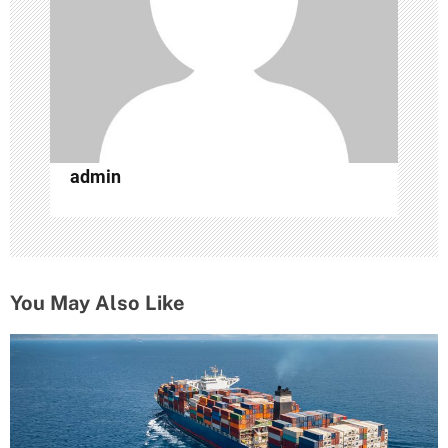
з
а
п
и
с
admin
я
м
You May Also Like