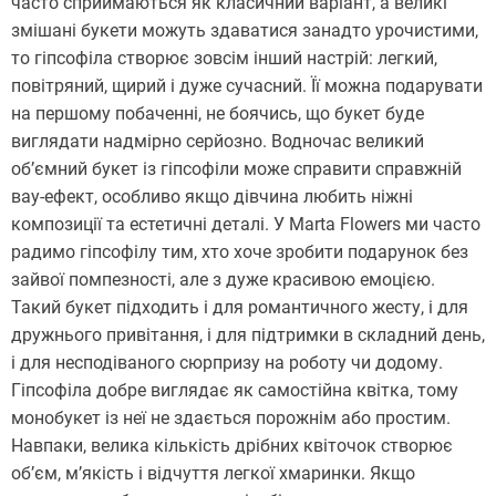
часто сприймаються як класичний варіант, а великі
змішані букети можуть здаватися занадто урочистими,
то гіпсофіла створює зовсім інший настрій: легкий,
повітряний, щирий і дуже сучасний. Її можна подарувати
на першому побаченні, не боячись, що букет буде
виглядати надмірно серйозно. Водночас великий
об’ємний букет із гіпсофіли може справити справжній
вау-ефект, особливо якщо дівчина любить ніжні
композиції та естетичні деталі. У Marta Flowers ми часто
радимо гіпсофілу тим, хто хоче зробити подарунок без
зайвої помпезності, але з дуже красивою емоцією.
Такий букет підходить і для романтичного жесту, і для
дружнього привітання, і для підтримки в складний день,
і для несподіваного сюрпризу на роботу чи додому.
Гіпсофіла добре виглядає як самостійна квітка, тому
монобукет із неї не здається порожнім або простим.
Навпаки, велика кількість дрібних квіточок створює
об’єм, м’якість і відчуття легкої хмаринки. Якщо