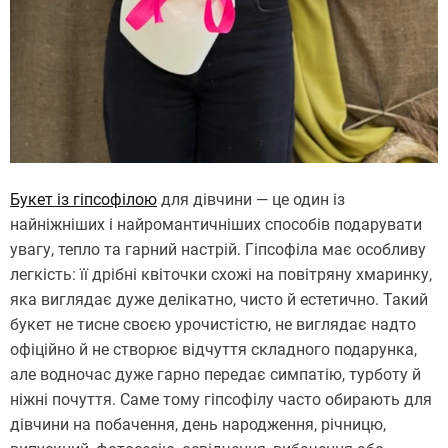
Букет із гіпсофілою
для дівчини — це один із
найніжніших і найромантичніших способів подарувати
увагу, тепло та гарний настрій. Гіпсофіла має особливу
легкість: її дрібні квіточки схожі на повітряну хмаринку,
яка виглядає дуже делікатно, чисто й естетично. Такий
букет не тисне своєю урочистістю, не виглядає надто
офіційно й не створює відчуття складного подарунка,
але водночас дуже гарно передає симпатію, турботу й
ніжні почуття. Саме тому гіпсофілу часто обирають для
дівчини на побачення, день народження, річницю,