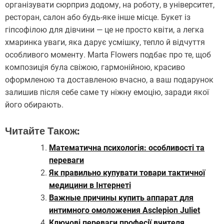
організувати сюрприз додому, на роботу, в університет,
ресторан, салон або будь-яке інше місце. Букет із
гіпсофілою для дівчини — це не просто квіти, а легка
хмаринка уваги, яка дарує усмішку, тепло й відчуття
особливого моменту. Marta Flowers подбає про те, щоб
композиція була свіжою, гармонійною, красиво
оформленою та доставленою вчасно, а ваш подарунок
залишив після себе саме ту ніжну емоцію, заради якої
його обирають.
Читайте Також:
Математична психологія: особливості та
переваги
Як правильно купувати товари тактичної
медицини в Інтернеті
Важные причины купить аппарат для
интимного омоложения Asclepion Juliet
Ключові переваги професії вчителя