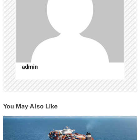
а
п
и
с
я
admin
м
You May Also Like