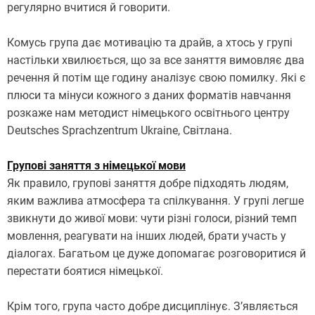
регулярно вчитися й говорити.
Комусь група дає мотивацію та драйв, а хтось у групі
настільки хвилюється, що за все заняття вимовляє два
речення й потім ще годину аналізує свою помилку. Які є
плюси та мінуси кожного з даних форматів навчання
розкаже нам методист німецького освітнього центру
Deutsches Sprachzentrum Ukraine, Світлана.
Групові заняття з німецької мови
Як правило, групові заняття добре підходять людям,
яким важлива атмосфера та спілкування. У групі легше
звикнути до живої мови: чути різні голоси, різний темп
мовлення, реагувати на інших людей, брати участь у
діалогах. Багатьом це дуже допомагає розговоритися й
перестати боятися німецької.
Крім того, група часто добре дисциплінує. З’являється