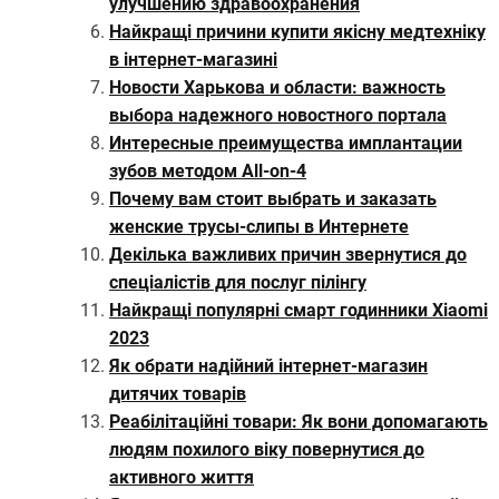
улучшению здравоохранения
Найкращі причини купити якісну медтехніку
в інтернет-магазині
Новости Харькова и области: важность
выбора надежного новостного портала
Интересные преимущества имплантации
зубов методом All-on-4
Почему вам стоит выбрать и заказать
женские трусы-слипы в Интернете
Декілька важливих причин звернутися до
спеціалістів для послуг пілінгу
Найкращі популярні смарт годинники Xiaomi
2023
Як обрати надійний інтернет-магазин
дитячих товарів
Реабілітаційні товари: Як вони допомагають
людям похилого віку повернутися до
активного життя