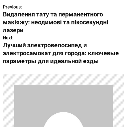
Previous:
Н
Видалення тату та перманентного
а
макіяжу: неодимові та пікосекундні
в
лазери
Next:
и
Лучший электровелосипед и
г
электросамокат для города: ключевые
параметры для идеальной езды
а
ц
и
я
п
о
з