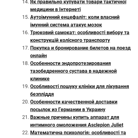
Як правильно купувати товари тактичної
медицини в Інтернеті
Аутоімунний енцефаліт: коли власний
імунний система атакує мозок
Трюковий самокат: особливості вибору та
конструкцій колісного транспорту
Покупка и бронирование билетов на поезд
онлайн
Особенности эндопротезирования
тазобедренного сустава в надежной
клинике
Особливості пошуку клініки для лікування
безпліддя
Особенности качественной доставки
посылок из Германии в Украину
Важные причины купить аппарат для
интимного омоложения Asclepion Juliet
Математична психологія: особливості та