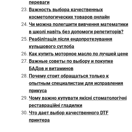
переваги
Важность выбора качественных
косметологических товаров онлайн
Чи можна полегшити вивчення математики
в школі навіть без допомоги репетиторів?
Реабілітація після ендопротезування
кульшового суглоба
Как купить моторное масло по лучшей цене
Важные советы по выбору и покупке
БАДов и витаминов
Почему стоит обращаться только к
опытным специалистам для исправления
прикуса
Чому важно купувати якісні стоматологічні
реставраційні гладилки
Что дает выбор качественного DTF
принтера