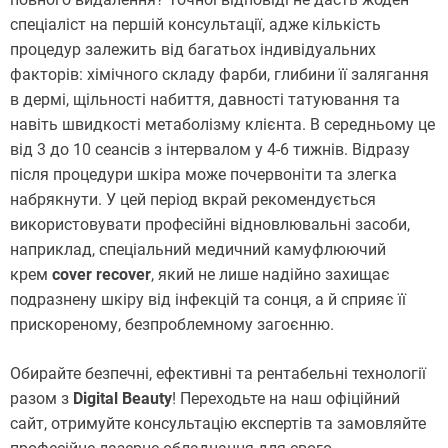
спеціаліст на першій консультації, адже кількість
процедур залежить від багатьох індивідуальних
факторів: хімічного складу фарби, глибини її залягання
в дермі, щільності набиття, давності татуювання та
навіть швидкості метаболізму клієнта. В середньому це
від 3 до 10 сеансів з інтервалом у 4-6 тижнів. Відразу
після процедури шкіра може почервоніти та злегка
набрякнути. У цей період вкрай рекомендується
використовувати професійні відновлювальні засоби,
наприклад, спеціальний медичний камуфлюючий
крем
cover recover
, який не лише надійно захищає
подразнену шкіру від інфекцій та сонця, а й сприяє її
прискореному, безпроблемному загоєнню.
Обирайте безпечні, ефективні та рентабельні технології
разом з
Digital Beauty
! Переходьте на наш офіційний
сайт, отримуйте консультацію експертів та замовляйте