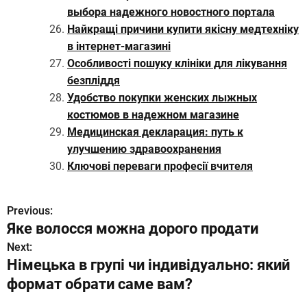
выбора надежного новостного портала
Найкращі причини купити якісну медтехніку
в інтернет-магазині
Особливості пошуку клініки для лікування
безпліддя
Удобство покупки женских лыжных
костюмов в надежном магазине
Медицинская декларация: путь к
улучшению здравоохранения
Ключові переваги професії вчителя
Previous:
Н
Яке волосся можна дорого продати
а
Next:
Німецька в групі чи індивідуально: який
в
формат обрати саме вам?
и