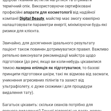
термічний опік. Використовуючи сертифіковані
професійні
апарати для косметології
від надійної
компанії
Digital Beauty
, майстер має змогу ювелірно
налаштовувати параметри енергії, мінімізуючи будь-які
ризики для клієнта.
Звичайно, для досягнення ідеального результату
пацієнт також повинен дотримуватися правил. Важливо
ретельно виконувати рекомендації майстра щодо
підготовки (до речі, якщо ви коли-небудь цікавилися
темою
лазерна епіляція як підготуватися
, то базові
принципи підготовки шкіри, такі як відмова від засмаги,
уникнення агресивних пілінгів та захист від
ультрафіолету, є дуже схожими і для процедури
видалення тату).
Багатьох цікавить: скільки сеансів потрібно для
повного видалення? Точної відповіді не дасть жоден