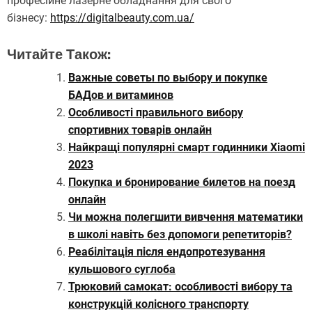
професійне лазерне обладнання для свого
бізнесу:
https://digitalbeauty.com.ua/
Читайте Також:
Важные советы по выбору и покупке
БАДов и витаминов
Особливості правильного вибору
спортивних товарів онлайн
Найкращі популярні смарт годинники Xiaomi
2023
Покупка и бронирование билетов на поезд
онлайн
Чи можна полегшити вивчення математики
в школі навіть без допомоги репетиторів?
Реабілітація після ендопротезування
кульшового суглоба
Трюковий самокат: особливості вибору та
конструкцій колісного транспорту