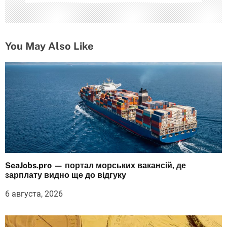
я
м
You May Also Like
SeaJobs.pro — портал морських вакансій, де
зарплату видно ще до відгуку
6 августа, 2026