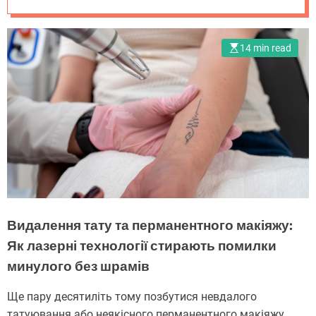
пікосекундні
лазери
14 min read
Видалення тату та перманентного макіяжу:
Як лазерні технології стирають помилки
минулого без шрамів
Ще пару десятиліть тому позбутися невдалого
татуювання або неякісного перманентного макіяжу