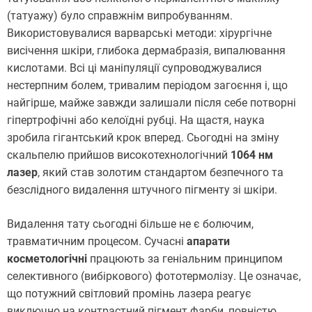
(татуажу) було справжнім випробуванням.
Використовувалися варварські методи: хірургічне
висічення шкіри, глибока дермабразія, випалювання
кислотами. Всі ці маніпуляції супроводжувалися
нестерпним болем, тривалим періодом загоєння і, що
найгірше, майже завжди залишали після себе потворні
гіпертрофічні або келоїдні рубці. На щастя, наука
зробила гігантський крок вперед. Сьогодні на зміну
скальпелю прийшов високотехнологічний
1064 нм
лазер
, який став золотим стандартом безпечного та
безслідного видалення штучного пігменту зі шкіри.
Видалення тату сьогодні більше не є болючим,
травматичним процесом. Сучасні
апарати
косметологічні
працюють за геніальним принципом
селективного (вибіркового) фототермолізу. Це означає,
що потужний світловий промінь лазера реагує
виключно на контрастний пігмент фарби, повністю