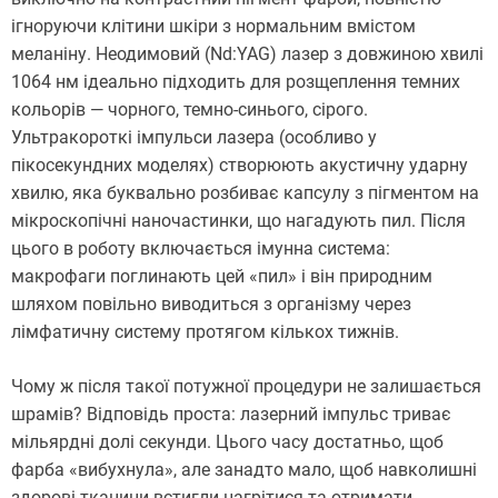
ігноруючи клітини шкіри з нормальним вмістом
меланіну. Неодимовий (Nd:YAG) лазер з довжиною хвилі
1064 нм ідеально підходить для розщеплення темних
кольорів — чорного, темно-синього, сірого.
Ультракороткі імпульси лазера (особливо у
пікосекундних моделях) створюють акустичну ударну
хвилю, яка буквально розбиває капсулу з пігментом на
мікроскопічні наночастинки, що нагадують пил. Після
цього в роботу включається імунна система:
макрофаги поглинають цей «пил» і він природним
шляхом повільно виводиться з організму через
лімфатичну систему протягом кількох тижнів.
Чому ж після такої потужної процедури не залишається
шрамів? Відповідь проста: лазерний імпульс триває
мільярдні долі секунди. Цього часу достатньо, щоб
фарба «вибухнула», але занадто мало, щоб навколишні
здорові тканини встигли нагрітися та отримати