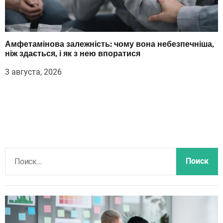
Амфетамінова залежність: чому вона небезпечніша,
ніж здається, і як з нею впоратися
3 августа, 2026
Н
а
й
т
и
: