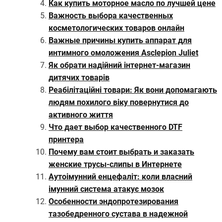
Как купить моторное масло по лучшей цене
Важность выбора качественных
косметологических товаров онлайн
Важные причины купить аппарат для
интимного омоложения Asclepion Juliet
Як обрати надійний інтернет-магазин
дитячих товарів
Реабілітаційні товари: Як вони допомагають
людям похилого віку повернутися до
активного життя
Что дает выбор качественного DTF
принтера
Почему вам стоит выбрать и заказать
женские трусы-слипы в Интернете
Аутоімунний енцефаліт: коли власний
імунний система атакує мозок
Особенности эндопротезирования
тазобедренного сустава в надежной