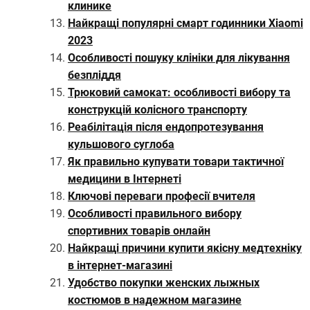
клинике
Найкращі популярні смарт годинники Xiaomi
2023
Особливості пошуку клініки для лікування
безпліддя
Трюковий самокат: особливості вибору та
конструкцій колісного транспорту
Реабілітація після ендопротезування
кульшового суглоба
Як правильно купувати товари тактичної
медицини в Інтернеті
Ключові переваги професії вчителя
Особливості правильного вибору
спортивних товарів онлайн
Найкращі причини купити якісну медтехніку
в інтернет-магазині
Удобство покупки женских лыжных
костюмов в надежном магазине