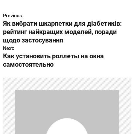
Previous:
Н
Як вибрати шкарпетки для діабетиків:
а
рейтинг найкращих моделей, поради
в
щодо застосування
Next:
и
Как установить роллеты на окна
г
самостоятельно
а
ц
и
я
п
о