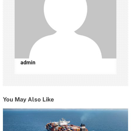
з
а
п
и
с
admin
я
м
You May Also Like