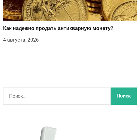
Как надежно продать антикварную монету?
4 августа, 2026
Н
а
й
т
и
: