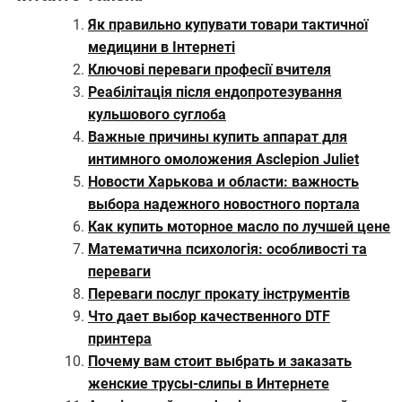
Як правильно купувати товари тактичної
медицини в Інтернеті
Ключові переваги професії вчителя
Реабілітація після ендопротезування
кульшового суглоба
Важные причины купить аппарат для
интимного омоложения Asclepion Juliet
Новости Харькова и области: важность
выбора надежного новостного портала
Как купить моторное масло по лучшей цене
Математична психологія: особливості та
переваги
Переваги послуг прокату інструментів
Что дает выбор качественного DTF
принтера
Почему вам стоит выбрать и заказать
женские трусы-слипы в Интернете