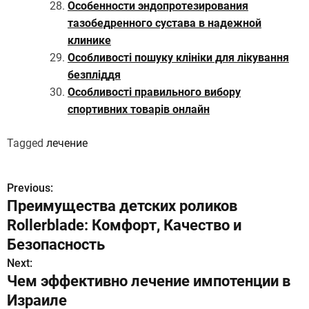
Особенности эндопротезирования
тазобедренного сустава в надежной
клинике
Особливості пошуку клініки для лікування
безпліддя
Особливості правильного вибору
спортивних товарів онлайн
Tagged
лечение
Previous:
Н
Преимущества детских роликов
а
Rollerblade: Комфорт, Качество и
в
Безопасность
Next:
и
Чем эффективно лечение импотенции в
г
Израиле