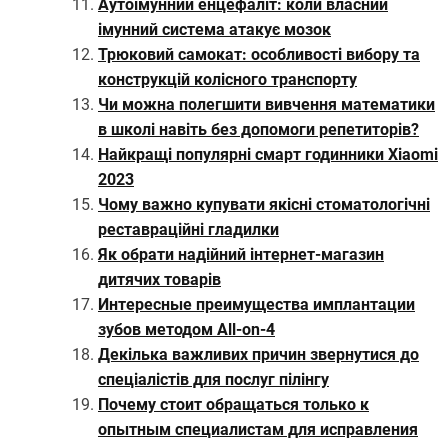
Аутоімунний енцефаліт: коли власний
імунний система атакує мозок
Трюковий самокат: особливості вибору та
конструкцій колісного транспорту
Чи можна полегшити вивчення математики
в школі навіть без допомоги репетиторів?
Найкращі популярні смарт годинники Xiaomi
2023
Чому важно купувати якісні стоматологічні
реставраційні гладилки
Як обрати надійний інтернет-магазин
дитячих товарів
Интересные преимущества имплантации
зубов методом All-on-4
Декілька важливих причин звернутися до
спеціалістів для послуг пілінгу
Почему стоит обращаться только к
опытным специалистам для исправления