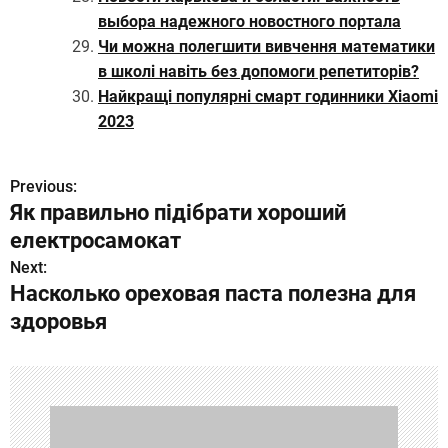
выбора надежного новостного портала
Чи можна полегшити вивчення математики
в школі навіть без допомоги репетиторів?
Найкращі популярні смарт годинники Xiaomi
2023
Previous:
Н
Як правильно підібрати хороший
а
електросамокат
в
Next:
Насколько ореховая паста полезна для
и
здоровья
г
а
ц