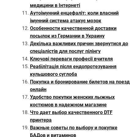
медицини в Інтернеті
Аутоімунний енцефаліт: коли власний
імунний система атакує мозок
Особенности качественной доставки
посылок из Германии в Украину
Декілька важливих причин звернутися до
спеціалістів для послуг пілінгу
Ключові переваги професії вчителя
Реабілітація після ендопротезування
кульшового суглоба
Покупка и бронирование билетов на поезд
онлайн
Удобство покупки женских лыжных
костюмов в надежном магазине
Что дает выбор качественного DTF
принтера
Важные советы по выбору и покупке
БАДов и витаминов