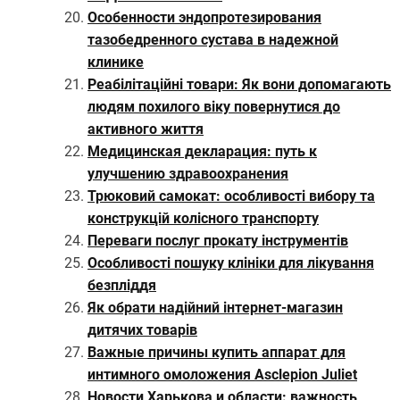
Особенности эндопротезирования
тазобедренного сустава в надежной
клинике
Реабілітаційні товари: Як вони допомагають
людям похилого віку повернутися до
активного життя
Медицинская декларация: путь к
улучшению здравоохранения
Трюковий самокат: особливості вибору та
конструкцій колісного транспорту
Переваги послуг прокату інструментів
Особливості пошуку клініки для лікування
безпліддя
Як обрати надійний інтернет-магазин
дитячих товарів
Важные причины купить аппарат для
интимного омоложения Asclepion Juliet
Новости Харькова и области: важность