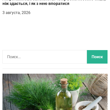
ніж здається, і як з нею впоратися
3 августа, 2026
Н
а
й
т
и
: