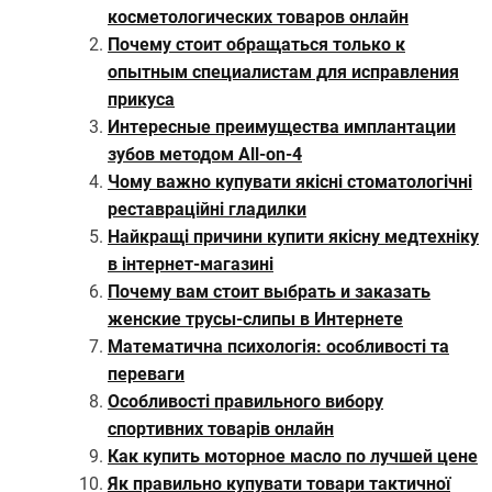
косметологических товаров онлайн
Почему стоит обращаться только к
опытным специалистам для исправления
прикуса
Интересные преимущества имплантации
зубов методом All-on-4
Чому важно купувати якісні стоматологічні
реставраційні гладилки
Найкращі причини купити якісну медтехніку
в інтернет-магазині
Почему вам стоит выбрать и заказать
женские трусы-слипы в Интернете
Математична психологія: особливості та
переваги
Особливості правильного вибору
спортивних товарів онлайн
Как купить моторное масло по лучшей цене
Як правильно купувати товари тактичної