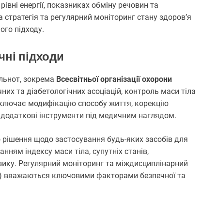
рівні енергії, показниках обміну речовин та
 стратегія та регулярний моніторинг стану здоров’я
го підходу.
чні підходи
ільнот, зокрема
Всесвітньої організації охорони
них та діабетологічних асоціацій, контроль маси тіла
включає модифікацію способу життя, корекцію
, додаткові інструменти під медичним наглядом.
о рішення щодо застосування будь-яких засобів для
ням індексу маси тіла, супутніх станів,
зику. Регулярний моніторинг та міждисциплінарний
істи) вважаються ключовими факторами безпечної та