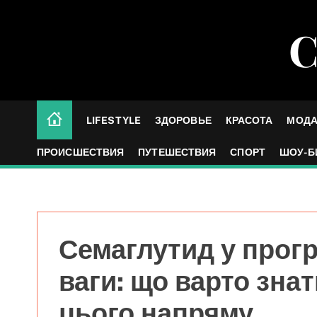
S
k
С
i
p
t
o
c
LIFESTYLE
ЗДОРОВЬЕ
КРАСОТА
МОД
o
n
ПРОИСШЕСТВИЯ
ПУТЕШЕСТВИЯ
СПОРТ
ШОУ-Б
t
e
n
t
Семаглутид у прог
ваги: що варто зна
цього напряму