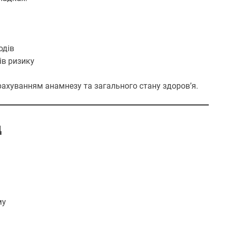
одів
ів ризику
рахуванням анамнезу та загального стану здоров’я.
д
му