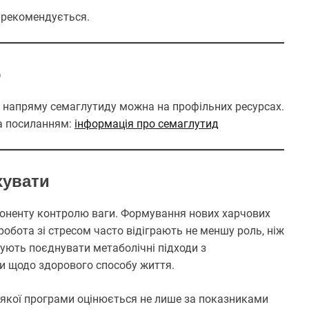
е рекомендується.
ю
напряму семаглутиду можна на профільних ресурсах.
за посиланням:
інформація про семаглутид
хувати
поненту контролю ваги. Формування нових харчових
робота зі стресом часто відіграють не меншу роль, ніж
дують поєднувати метаболічні підходи з
и щодо здорового способу життя.
-якої програми оцінюється не лише за показниками