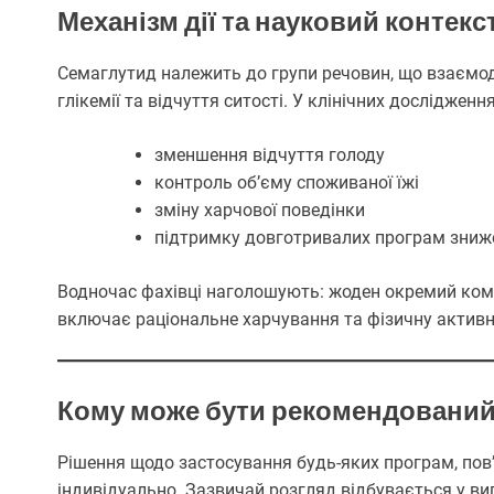
Механізм дії та науковий контекс
Семаглутид належить до групи речовин, що взаємод
глікемії та відчуття ситості. У клінічних досліджен
зменшення відчуття голоду
контроль об’єму споживаної їжі
зміну харчової поведінки
підтримку довготривалих програм зниж
Водночас фахівці наголошують: жоден окремий ком
включає раціональне харчування та фізичну активн
Кому може бути рекомендований 
Рішення щодо застосування будь-яких програм, пов’
індивідуально. Зазвичай розгляд відбувається у ви