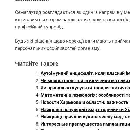
Семаглутид розглядається як один із напрямів у м
ключовим фактором залишається комплексний підхід
професійний супровід.
Будь-які рішення щодо корекції ваги мають прийма
персональних особливостей організму.
Читайте Також:
Аутоімунний енцефаліт: коли власний і
Чи можна полегшити вивчення математи
Як правильно купувати товари тактично
Математична психологія: особливості т
Новости Харькова и области: важность
Найкращі популярні смарт годинники Xi
Найкращі причини купити якісну медтехн
Интересные преимущества имплантации