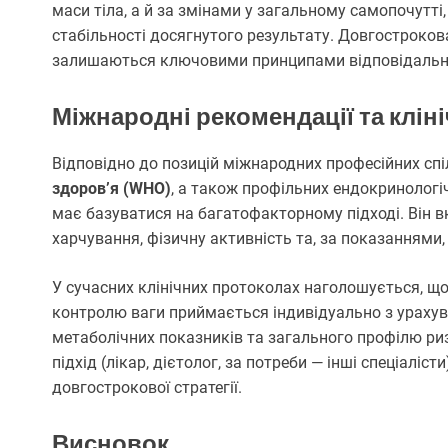
маси тіла, а й за змінами у загальному самопочутті, 
стабільності досягнутого результату. Довгострокова
залишаються ключовими принципами відповідально
Міжнародні рекомендації та кліні
Відповідно до позицій міжнародних професійних сп
здоров’я (WHO)
, а також профільних ендокринологіч
має базуватися на багатофакторному підході. Він 
харчування, фізичну активність та, за показаннями
У сучасних клінічних протоколах наголошується, щ
контролю ваги приймається індивідуально з урахуван
метаболічних показників та загального профілю ри
підхід (лікар, дієтолог, за потреби — інші спеціал
довгострокової стратегії.
Висновок