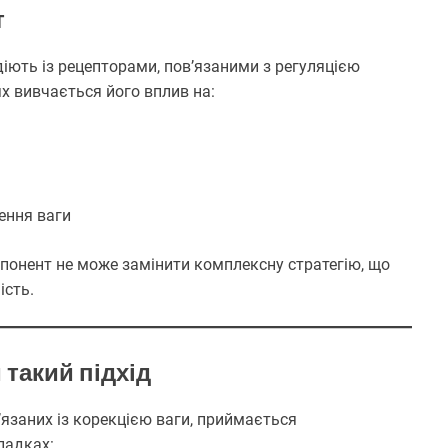
т
іють із рецепторами, пов’язаними з регуляцією
нях вивчається його вплив на:
ення ваги
понент не може замінити комплексну стратегію, що
ість.
такий підхід
язаних із корекцією ваги, приймається
падках: