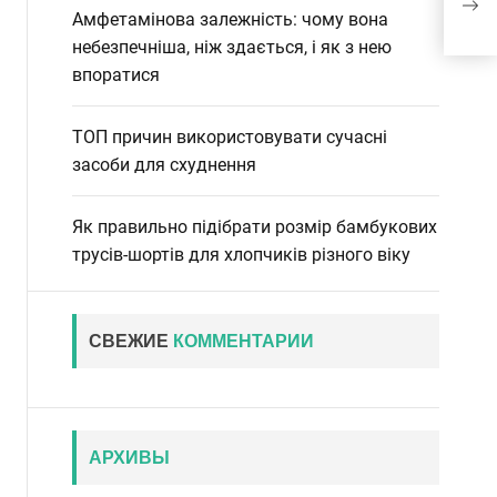
трь
Амфетамінова залежність: чому вона
небезпечніша, ніж здається, і як з нею
впоратися
ТОП причин використовувати сучасні
засоби для схуднення
Як правильно підібрати розмір бамбукових
трусів-шортів для хлопчиків різного віку
СВЕЖИЕ
КОММЕНТАРИИ
АРХИВЫ