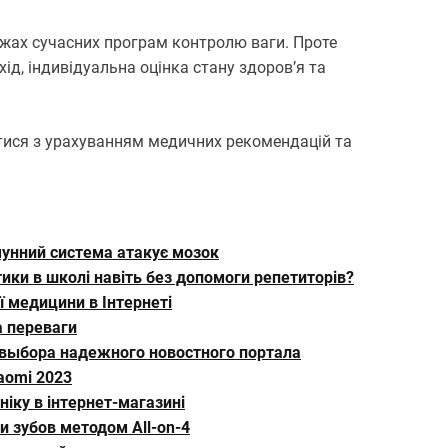
ежах сучасних програм контролю ваги. Проте
, індивідуальна оцінка стану здоров’я та
тися з урахуванням медичних рекомендацій та
мунний система атакує мозок
ки в школі навіть без допомоги репетиторів?
ї медицини в Інтернеті
а переваги
 выбора надежного новостного портала
aomi 2023
іку в інтернет-магазині
 зубов методом All-on-4