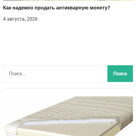
Как надежно продать антикварную монету?
4 августа, 2026
Н
а
й
т
и
: