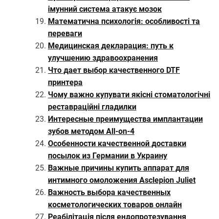
імунний система атакує мозок
Математична психологія: особливості та
переваги
Медицинская декларация: путь к
улучшению здравоохранения
Что дает выбор качественного DTF
принтера
Чому важно купувати якісні стоматологічні
реставраційні гладилки
Интересные преимущества имплантации
зубов методом All-on-4
Особенности качественной доставки
посылок из Германии в Украину
Важные причины купить аппарат для
интимного омоложения Asclepion Juliet
Важность выбора качественных
косметологических товаров онлайн
Реабілітація після ендопротезування