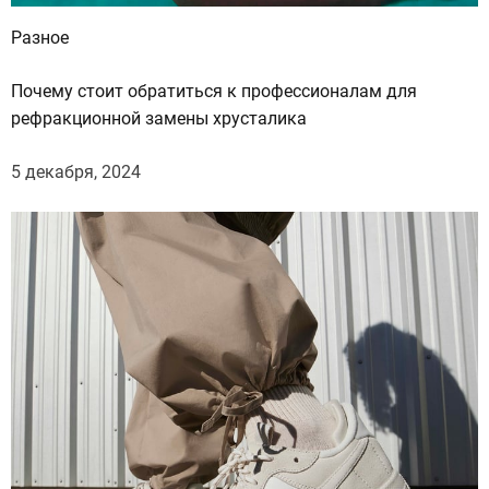
щ
Разное
е
в
Почему стоит обратиться к профессионалам для
ы
рефракционной замены хрусталика
я
в
5 декабря, 2024
л
я
ю
т
н
о
в
ы
е
в
и
д