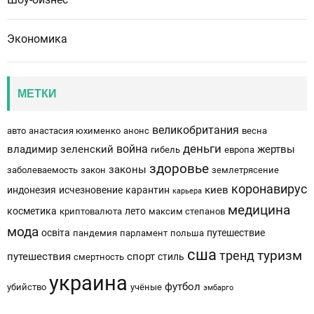
Экономика
МЕТКИ
великобритания
авто
анастасия юхименко
анонс
весна
деньги
война
владимир зеленский
жертвы
гибель
европа
здоровье
законы
заболеваемость
закон
землетрясение
коронавирус
киев
индонезия
исчезновение
карантин
карьера
медицина
косметика
лето
криптовалюта
максим степанов
мода
освіта
путешествие
пандемия
парламент
польша
сша
тренд
туризм
путешествия
спорт
стиль
смертность
украина
футбол
убийство
учёные
эмбарго