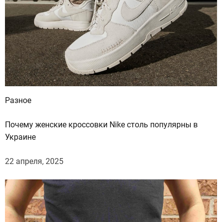
ы
п
р
е
д
с
т
а
Разное
в
и
Почему женские кроссовки Nike столь популярны в
т
Украине
е
л
22 апреля, 2025
е
й
ф
а
у