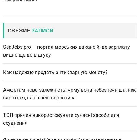
СВЕЖИЕ
ЗАПИСИ
SeaJobs.pro — портал морських вакансій, де зарплату
видно ще до відгуку
Как надежно продать антикварную монету?
Амфетамінова залежність: чому вона небезпечніша, ніж
здається, і як з нею впоратися
ТОП причин використовувати сучасні засоби для
схуднення