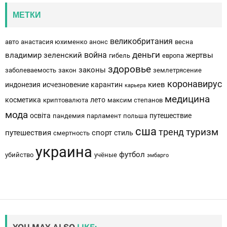
МЕТКИ
великобритания
авто
анастасия юхименко
анонс
весна
деньги
война
владимир зеленский
жертвы
гибель
европа
здоровье
законы
заболеваемость
закон
землетрясение
коронавирус
киев
индонезия
исчезновение
карантин
карьера
медицина
косметика
лето
криптовалюта
максим степанов
мода
освіта
путешествие
пандемия
парламент
польша
сша
тренд
туризм
путешествия
спорт
стиль
смертность
украина
футбол
убийство
учёные
эмбарго