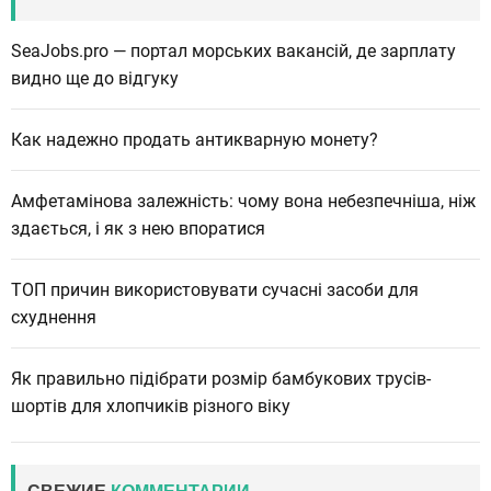
SeaJobs.pro — портал морських вакансій, де зарплату
видно ще до відгуку
Как надежно продать антикварную монету?
Амфетамінова залежність: чому вона небезпечніша, ніж
здається, і як з нею впоратися
ТОП причин використовувати сучасні засоби для
схуднення
Як правильно підібрати розмір бамбукових трусів-
шортів для хлопчиків різного віку