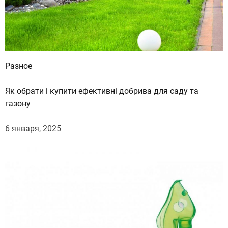
ы
п
р
е
д
Разное
с
т
Як обрати і купити ефективні добрива для саду та
а
газону
в
и
6 января, 2025
т
е
л
е
й
ф
а
у