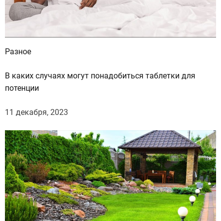
щ
е
в
ы
Разное
я
в
В каких случаях могут понадобиться таблетки для
л
потенции
я
ю
11 декабря, 2023
т
н
о
в
ы
е
в
и
д