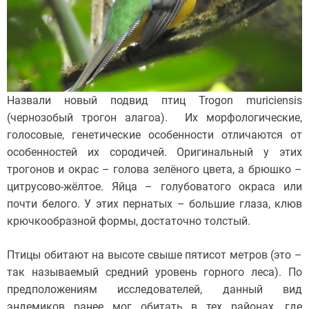
Назвали новый подвид птиц Trogon muriciensis
(чернозобый трогон алагоа). Их морфологические,
голосовые, генетические особенности отличаются от
особенностей их сородичей. Оригинальный у этих
трогонов и окрас – голова зелёного цвета, а брюшко –
цитрусово-жёлтое. Яйца – голубоватого окраса или
почти белого. У этих пернатых – большие глаза, клюв
крючкообразной формы, достаточно толстый.
Птицы обитают на высоте свыше пятисот метров (это –
так называемый средний уровень горного леса). По
предположениям исследователей, данный вид
эндемиков ранее мог обитать в тех районах, где