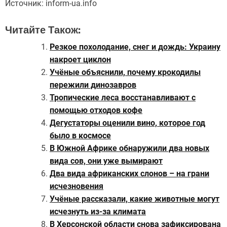
Источник:
inform-ua.info
Читайте Також:
Резкое похолодание, снег и дождь: Украину
накроет циклон
Учёные объяснили, почему крокодилы
пережили динозавров
Тропические леса восстанавливают с
помощью отходов кофе
Дегустаторы оценили вино, которое год
было в космосе
В Южной Африке обнаружили два новых
вида сов, они уже вымирают
Два вида африканских слонов – на грани
исчезновения
Учёные рассказали, какие животные могут
исчезнуть из-за климата
В Херсонской области снова зафиксирована