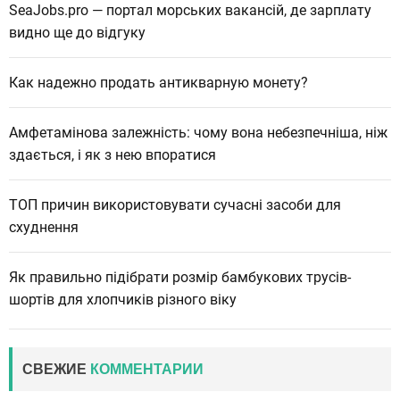
SeaJobs.pro — портал морських вакансій, де зарплату
видно ще до відгуку
Как надежно продать антикварную монету?
Амфетамінова залежність: чому вона небезпечніша, ніж
здається, і як з нею впоратися
ТОП причин використовувати сучасні засоби для
схуднення
Як правильно підібрати розмір бамбукових трусів-
шортів для хлопчиків різного віку
СВЕЖИЕ
КОММЕНТАРИИ