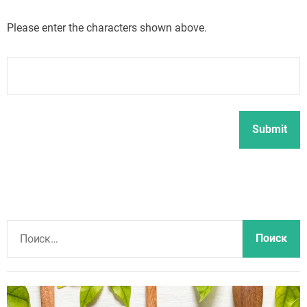
Please enter the characters shown above.
Н
а
й
т
и