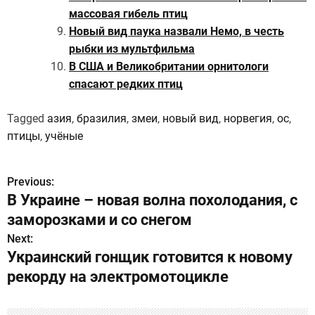
массовая гибель птиц
Новый вид паука назвали Немо, в честь
рыбки из мультфильма
В США и Великобритании орнитологи
спасают редких птиц
Tagged
азия
,
бразилия
,
змеи
,
новый вид
,
норвегия
,
ос
,
птицы
,
учёные
Previous:
Н
В Украине – новая волна похолодания, с
а
заморозками и со снегом
в
Next:
Украинский гонщик готовится к новому
и
рекорду на электромотоцикле
г