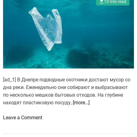
10 min read
[ad_1] В Днепре подводные охотники достают мусор со
дна реки. Еженедельно они собирают и выбрасывают
по несколько мешков бытовых отходов. На глубине
находят пластиковую посуду,
[more…]
o
Leave a Comment
n
В