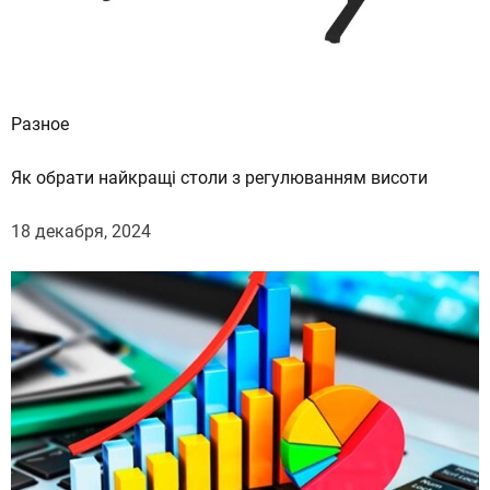
т
н
и
к
и
Разное
о
ч
Як обрати найкращі столи з регулюванням висоти
и
18 декабря, 2024
щ
а
ю
т
д
н
о
р
е
к