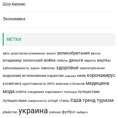
Шоу-бизнес
Экономика
МЕТКИ
великобритания
авто
анастасия юхименко
анонс
весна
деньги
война
владимир зеленский
жертвы
гибель
европа
здоровье
законы
заболеваемость
закон
землетрясение
коронавирус
киев
индонезия
исчезновение
карантин
карьера
медицина
косметика
лето
криптовалюта
максим степанов
мода
освіта
путешествие
пандемия
парламент
польша
сша
тренд
туризм
путешествия
спорт
стиль
смертность
украина
футбол
убийство
учёные
эмбарго