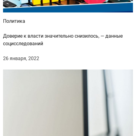
и
о
т
Политика
м
у
Доверие к власти значительно снизилось, — данные
с
социсследований
о
р
26 января, 2022
а