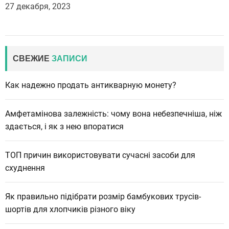
27 декабря, 2023
СВЕЖИЕ
ЗАПИСИ
Как надежно продать антикварную монету?
Амфетамінова залежність: чому вона небезпечніша, ніж
здається, і як з нею впоратися
ТОП причин використовувати сучасні засоби для
схуднення
Як правильно підібрати розмір бамбукових трусів-
шортів для хлопчиків різного віку