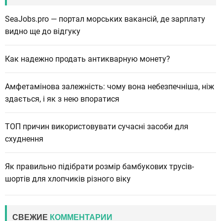
SeaJobs.pro — портал морських вакансій, де зарплату
видно ще до відгуку
Как надежно продать антикварную монету?
Амфетамінова залежність: чому вона небезпечніша, ніж
здається, і як з нею впоратися
ТОП причин використовувати сучасні засоби для
схуднення
Як правильно підібрати розмір бамбукових трусів-
шортів для хлопчиків різного віку
СВЕЖИЕ
КОММЕНТАРИИ