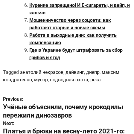
Курение запрещено! И Е-сигареты, и вейп, и
кальян
Мошенничество через соцсети: как
работают старые и новые схемы
Работа в выходные дни: как получить
компенсацию
Где в Украине будут штрафовать за сбор
грибов и ягод
Tagged
анатолий некрасов
,
дайвинг
,
днепр
,
максим
кондратенко
,
мусор
,
подводная охота
,
река
Previous:
Н
Учёные объяснили, почему крокодилы
а
пережили динозавров
в
Next:
Платья и брюки на весну-лето 2021-го: