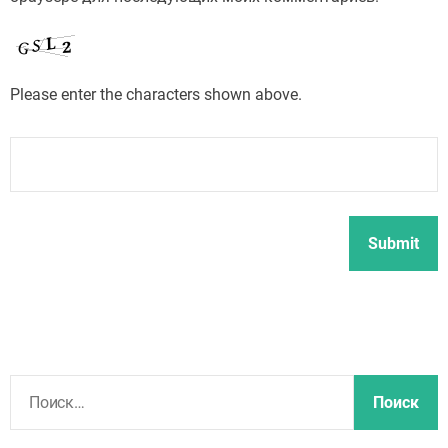
Please enter the characters shown above.
Н
а
й