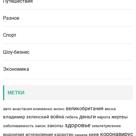
Путешествия
Разное
Спорт
Шоу-бизнес
Экономика
МЕТКИ
великобритания
авто
анастасия юхименко
анонс
весна
деньги
война
владимир зеленский
жертвы
гибель
европа
здоровье
законы
заболеваемость
закон
землетрясение
коронавирус
киев
индонезия
исчезновение
карантин
карьера