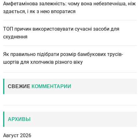
Амфетамінова залежність: чому вона небезпечніша, ніж
здається, і як з нею впоратися
ТОП причин використовувати сучасні засоби для
схуднення
Як правильно підібрати розмір бамбукових трусів-
шортів для хлопчиків різного віку
СВЕЖИЕ
КОММЕНТАРИИ
АРХИВЫ
Август 2026