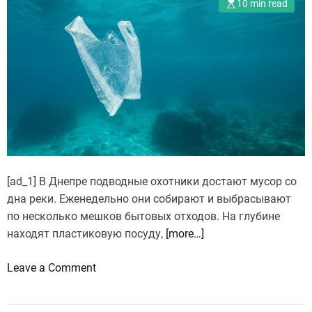
10 min read
[ad_1] В Днепре подводные охотники достают мусор со
дна реки. Еженедельно они собирают и выбрасывают
по несколько мешков бытовых отходов. На глубине
находят пластиковую посуду,
[more…]
o
Leave a Comment
n
В