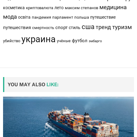
медицина
косметика
лето
криптовалюта
максим степанов
мода
освіта
путешествие
пандемия
парламент
польша
сша
тренд
туризм
путешествия
спорт
стиль
смертность
украина
футбол
убийство
учёные
эмбарго
YOU MAY ALSO
LIKE: