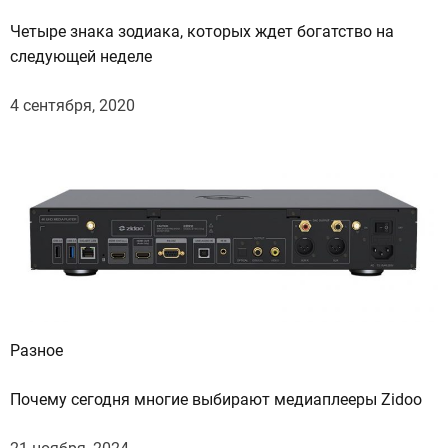
и
Четыре знака зодиака, которых ждет богатство на
о
следующей неделе
т
м
4 сентября, 2020
у
с
о
р
а
Разное
Почему сегодня многие выбирают медиаплееры Zidoo