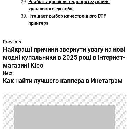
Реабілітація після ендопротезування
кульшового суглоба
Что дает выбор качественного DTF
принтера
Previous:
Н
Найкращі причини звернути увагу на нові
а
модні купальники в 2025 році в інтернет-
в
магазині Kleo
Next:
и
Как найти лучшего каппера в Инстаграм
г
а
ц
и