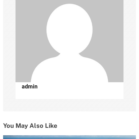
я
п
о
з
а
п
и
с
admin
я
м
You May Also Like