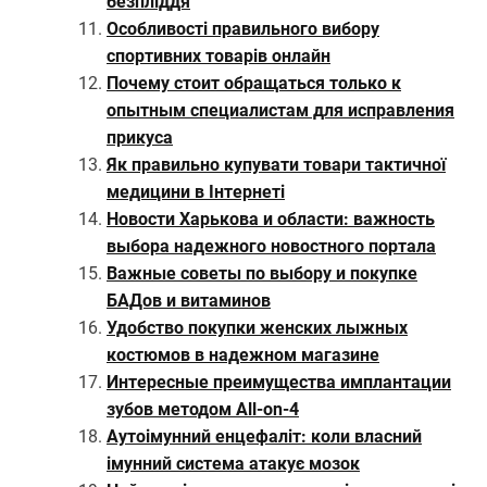
безпліддя
Особливості правильного вибору
спортивних товарів онлайн
Почему стоит обращаться только к
опытным специалистам для исправления
прикуса
Як правильно купувати товари тактичної
медицини в Інтернеті
Новости Харькова и области: важность
выбора надежного новостного портала
Важные советы по выбору и покупке
БАДов и витаминов
Удобство покупки женских лыжных
костюмов в надежном магазине
Интересные преимущества имплантации
зубов методом All-on-4
Аутоімунний енцефаліт: коли власний
імунний система атакує мозок