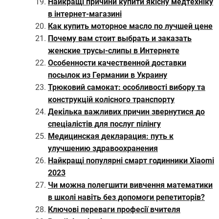
Найкращі причини купити якісну медтехніку
в інтернет-магазині
Как купить моторное масло по лучшей цене
Почему вам стоит выбрать и заказать
женские трусы-слипы в Интернете
Особенности качественной доставки
посылок из Германии в Украину
Трюковий самокат: особливості вибору та
конструкцій колісного транспорту
Декілька важливих причин звернутися до
спеціалістів для послуг пілінгу
Медицинская декларация: путь к
улучшению здравоохранения
Найкращі популярні смарт годинники Xiaomi
2023
Чи можна полегшити вивчення математики
в школі навіть без допомоги репетиторів?
Ключові переваги професії вчителя