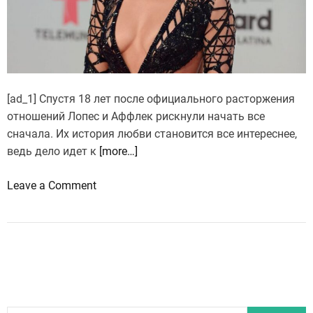
д
н
а
а
м
е
[ad_1] Спустя 18 лет после официального расторжения
р
отношений Лопес и Аффлек рискнули начать все
и
сначала. Их история любви становится все интереснее,
к
ведь дело идет к
[more…]
а
н
o
Leave a Comment
с
n
к
"
а
О
я
н
э
и
к
т
с
о