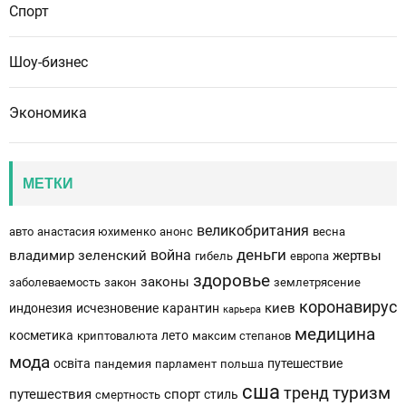
Спорт
Шоу-бизнес
Экономика
МЕТКИ
великобритания
авто
анастасия юхименко
анонс
весна
деньги
война
владимир зеленский
жертвы
гибель
европа
здоровье
законы
заболеваемость
закон
землетрясение
коронавирус
киев
индонезия
исчезновение
карантин
карьера
медицина
косметика
лето
криптовалюта
максим степанов
мода
освіта
путешествие
пандемия
парламент
польша
сша
тренд
туризм
путешествия
спорт
стиль
смертность