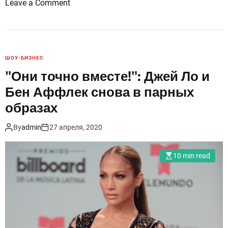
o
Leave a Comment
n
С
н
о
ШОУ-БИЗНЕС
в
"Они точно вместе!": Джей Ло и
а
Бен Аффлек снова в парных
в
м
образах
е
By
admin
27 апреля, 2020
с
т
е
10 min read
:
е
щ
е
о