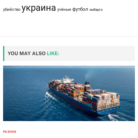
украина
футбол
убийство
учёные
эмбарго
YOU MAY ALSO
LIKE:
РАЗНОЕ