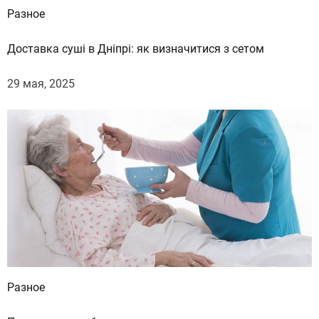
Разное
р
н
Доставка суші в Дніпрі: як визначитися з сетом
ы
х
29 мая, 2025
о
б
р
а
з
а
х
Разное