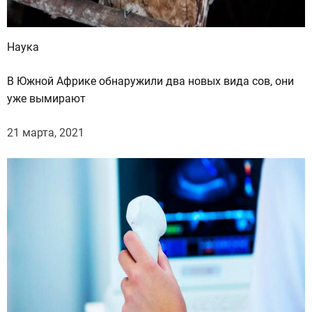
н
о
Наука
в
а
В Южной Африке обнаружили два новых вида сов, они
в
уже вымирают
п
а
21 марта, 2021
р
н
ы
х
о
б
р
а
з
а