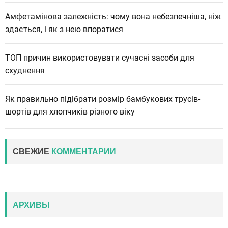
Амфетамінова залежність: чому вона небезпечніша, ніж
здається, і як з нею впоратися
ТОП причин використовувати сучасні засоби для
схуднення
Як правильно підібрати розмір бамбукових трусів-
шортів для хлопчиків різного віку
СВЕЖИЕ
КОММЕНТАРИИ
АРХИВЫ