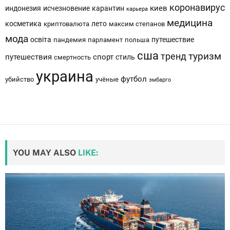
коронавирус
киев
индонезия
исчезновение
карантин
карьера
медицина
косметика
лето
криптовалюта
максим степанов
мода
освіта
путешествие
пандемия
парламент
польша
сша
тренд
туризм
путешествия
спорт
стиль
смертность
украина
футбол
убийство
учёные
эмбарго
YOU MAY ALSO
LIKE: