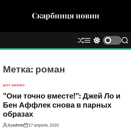
S
k
Скарбниця новин
i
p
t
o
S
M
S
S
c
h
e
w
e
u
n
i
a
o
ff
u
t
r
n
l
c
c
Метка:
роман
t
e
h
h
e
c
o
n
ШОУ-БИЗНЕС
l
t
"Они точно вместе!": Джей Ло и
o
r
Бен Аффлек снова в парных
m
образах
o
d
e
By
admin
27 апреля, 2020