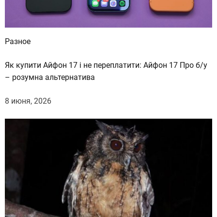
:
Д
ж
Разное
е
й
Як купити Айфон 17 і не переплатити: Айфон 17 Про б/у
Л
– розумна альтернатива
о
и
8 июня, 2026
Б
е
н
А
ф
ф
л
е
к
с