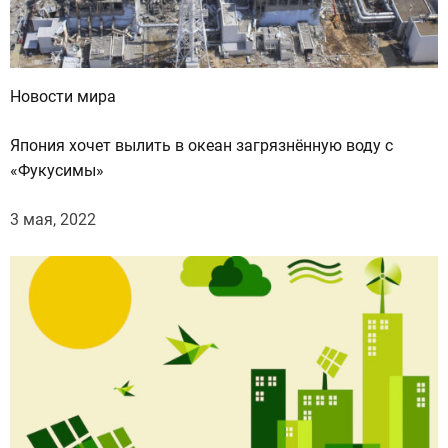
д
н
а
а
Новости мира
м
е
Япония хочет вылить в океан загрязнённую воду с
р
«Фукусимы»
и
к
3 мая, 2022
а
н
с
к
а
я
э
к
с