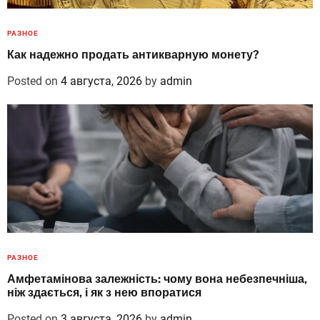
РАЗНОЕ
Как надежно продать антикварную монету?
Posted on
4 августа, 2026
by
admin
РАЗНОЕ
Амфетамінова залежність: чому вона небезпечніша,
ніж здається, і як з нею впоратися
Posted on
3 августа, 2026
by
admin