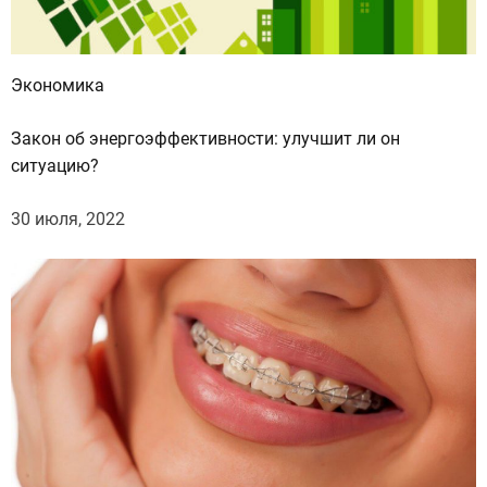
-
п
а
Экономика
р
а
Закон об энергоэффективности: улучшит ли он
в
ситуацию?
о
с
30 июля, 2022
с
о
е
д
и
н
и
л
а
с