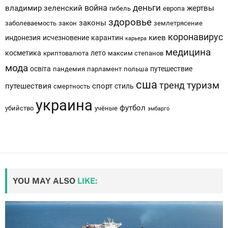
деньги
война
владимир зеленский
жертвы
гибель
европа
здоровье
законы
заболеваемость
закон
землетрясение
коронавирус
киев
индонезия
исчезновение
карантин
карьера
медицина
косметика
лето
криптовалюта
максим степанов
мода
освіта
путешествие
пандемия
парламент
польша
сша
тренд
туризм
путешествия
спорт
стиль
смертность
украина
футбол
убийство
учёные
эмбарго
YOU MAY ALSO
LIKE: