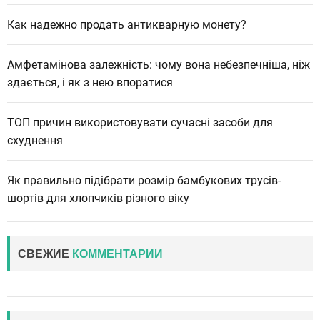
Как надежно продать антикварную монету?
Амфетамінова залежність: чому вона небезпечніша, ніж
здається, і як з нею впоратися
ТОП причин використовувати сучасні засоби для
схуднення
Як правильно підібрати розмір бамбукових трусів-
шортів для хлопчиків різного віку
СВЕЖИЕ
КОММЕНТАРИИ