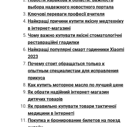
выбора надежного новостного портала
Ключові переваги професії вчителя
Найкращі причини купити якісну медтехніку
в інтернет-магазині
Чому важно купувати якісні стоматологічні
реставраційні гладилки
Найкращі популярні смарт годинники Xiaomi
2023
Почему стоит обращаться только к
опытным специалистам для исправления
прикуса
Как купить моторное масло по лучшей цене
Як обрати надійний інтернет-магазин
дитячих товарів
Як правильно купувати товари тактичної
медицини в Інтернеті
Покупка и бронирование билетов на поезд