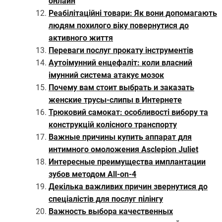
онлайн
Реабілітаційні товари: Як вони допомагають
людям похилого віку повернутися до
активного життя
Переваги послуг прокату інструментів
Аутоімунний енцефаліт: коли власний
імунний система атакує мозок
Почему вам стоит выбрать и заказать
женские трусы-слипы в Интернете
Трюковий самокат: особливості вибору та
конструкцій колісного транспорту
Важные причины купить аппарат для
интимного омоложения Asclepion Juliet
Интересные преимущества имплантации
зубов методом All-on-4
Декілька важливих причин звернутися до
спеціалістів для послуг пілінгу
Важность выбора качественных