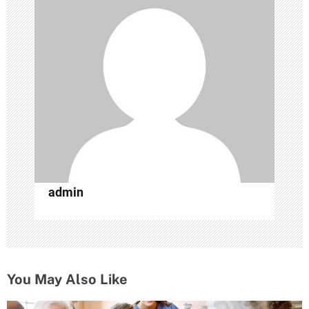
я
п
о
з
а
п
и
с
admin
я
м
You May Also Like