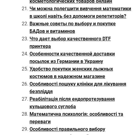
косметологических товаров онлайн
Чи можна полегшити вивчення математики
в школі навіть без допомоги репетиторів?
Важные советы по выбору и покупке
БАДов и витаминов
Что дает выбор качественного DTF
принтера
Особенности качественной доставки
посылок из Германии в Украину
Удобство покупки женских лыжных
костюмов в надежном магазине
Особливості пошуку клініки для лікування
безпліддя
Реабілітація після ендопротезування
кульшового суглоба
Математична психологія: особливості та
переваги
Особливості правильного вибору