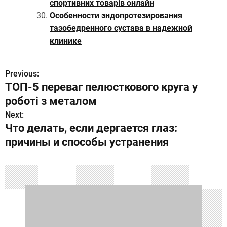
спортивних товарів онлайн
Особенности эндопротезирования
тазобедренного сустава в надежной
клинике
Previous:
Н
ТОП-5 переваг пелюсткового круга у
а
роботі з металом
в
Next:
Что делать, если дергается глаз:
и
причины и способы устранения
г
а
ц
и