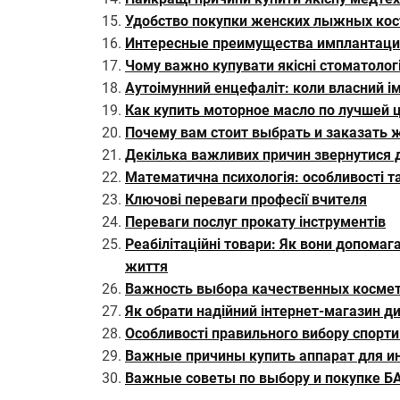
Удобство покупки женских лыжных ко
Интересные преимущества имплантации
Чому важно купувати якісні стоматологі
Аутоімунний енцефаліт: коли власний і
Как купить моторное масло по лучшей 
Почему вам стоит выбрать и заказать 
Декілька важливих причин звернутися до
Математична психологія: особливості т
Ключові переваги професії вчителя
Переваги послуг прокату інструментів
Реабілітаційні товари: Як вони допома
життя
Важность выбора качественных космет
Як обрати надійний інтернет-магазин ди
Особливості правильного вибору спорти
Важные причины купить аппарат для ин
Важные советы по выбору и покупке Б