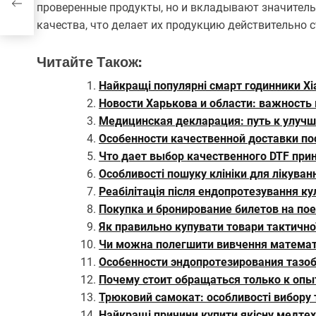
проверенные продукты, но и вкладывают значитель
качества, что делает их продукцию действительно 
Читайте Також:
Найкращі популярні смарт годинники Xi
Новости Харькова и области: важность
Медицинская декларация: путь к улуч
Особенности качественной доставки по
Что дает выбор качественного DTF при
Особливості пошуку клініки для лікуван
Реабілітація після ендопротезування к
Покупка и бронирование билетов на по
Як правильно купувати товари тактично
Чи можна полегшити вивчення математи
Особенности эндопротезирования тазоб
Почему стоит обращаться только к оп
Трюковий самокат: особливості вибору 
Найкращі причини купити якісну медтехн