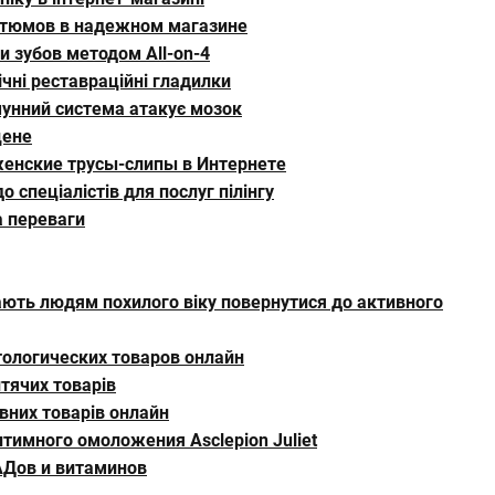
стюмов в надежном магазине
 зубов методом All-on-4
чні реставраційні гладилки
мунний система атакує мозок
цене
женские трусы-слипы в Интернете
 спеціалістів для послуг пілінгу
а переваги
гають людям похилого віку повернутися до активного
ологических товаров онлайн
тячих товарів
вних товарів онлайн
тимного омоложения Asclepion Juliet
АДов и витаминов