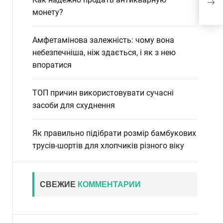
для
монету?
Амфетамінова залежність: чому вона
небезпечніша, ніж здається, і як з нею
впоратися
ТОП причин використовувати сучасні
засоби для схуднення
Як правильно підібрати розмір бамбукових
трусів-шортів для хлопчиків різного віку
СВЕЖИЕ
КОММЕНТАРИИ