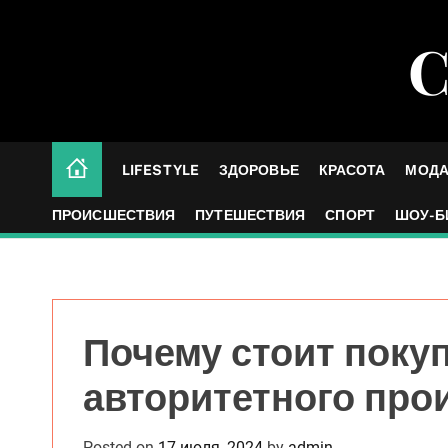
S
k
С
i
p
t
o
c
LIFESTYLE
ЗДОРОВЬЕ
КРАСОТА
МОД
o
n
ПРОИСШЕСТВИЯ
ПУТЕШЕСТВИЯ
СПОРТ
ШОУ-Б
t
e
n
t
Почему стоит поку
авторитетного про
Posted on
17 июля, 2024
by
admin