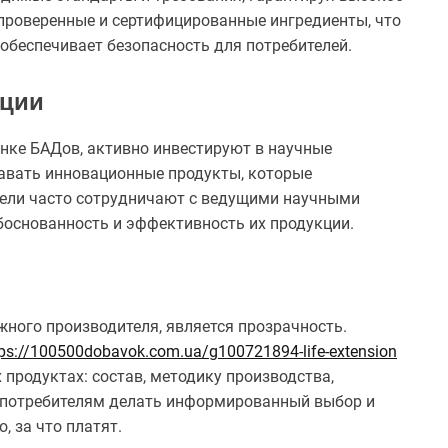
 проверенные и сертифицированные ингредиенты, что
обеспечивает безопасность для потребителей.
ации
ке БАДов, активно инвестируют в научные
давать инновационные продукты, которые
тели часто сотрудничают с ведущими научными
боснованность и эффективность их продукции.
жного производителя, является прозрачность.
tps://100500dobavok.com.ua/g100721894-life-extension
продуктах: состав, методику производства,
т потребителям делать информированный выбор и
, за что платят.