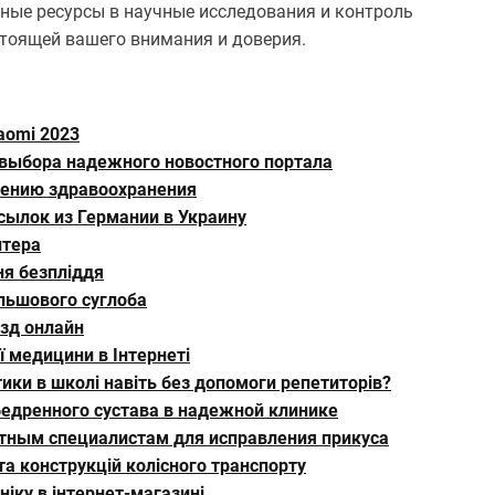
ные ресурсы в научные исследования и контроль
стоящей вашего внимания и доверия.
aomi 2023
 выбора надежного новостного портала
шению здравоохранения
сылок из Германии в Украину
нтера
ня безпліддя
ульшового суглоба
езд онлайн
ї медицини в Інтернеті
ки в школі навіть без допомоги репетиторів?
едренного сустава в надежной клинике
ытным специалистам для исправления прикуса
та конструкцій колісного транспорту
іку в інтернет-магазині