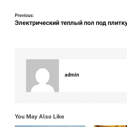
Н
Previous:
Электрический теплый пол под плитк
а
в
и
г
а
admin
ц
и
я
п
You May Also Like
о