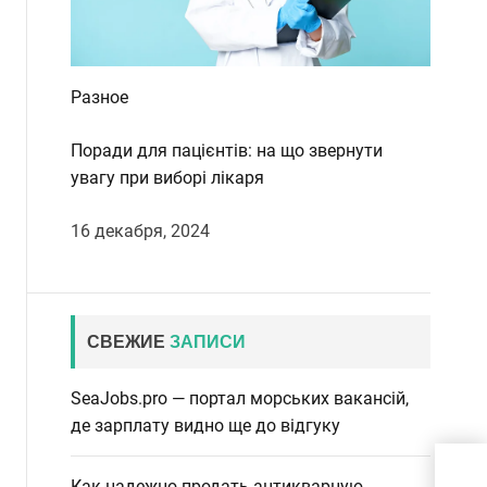
Разное
Поради для пацієнтів: на що звернути
увагу при виборі лікаря
16 декабря, 2024
СВЕЖИЕ
ЗАПИСИ
SeaJobs.pro — портал морських вакансій,
де зарплату видно ще до відгуку
Пом
Как надежно продать антикварную