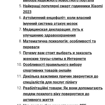
выбора надежного новостного портала
Найкращі популярні смарт годинники Xiaomi
2023
Аутоімунний енцефаліт: коли власний
імунний система атакує мозок
Медицинская декларация: путь к
улучшению здравоохранения
Математична психологія: особливості та
переваги
Почему вам стоит выбрать и заказать
женские трусы-слипы в Интернете
Особливості правильного вибору
спортивних товарів онлайн
Декілька важливих причин звернутися до
спеціалістів для послуг пілінгу
Реабілітаційні товари: Як вони допомагають
людям похилого віку повернутися до
активного життя