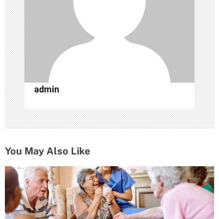
а
п
и
с
admin
я
м
You May Also Like