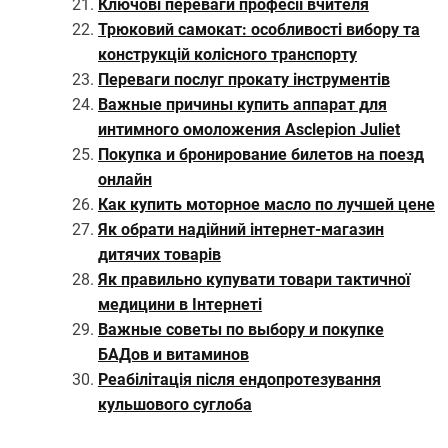
Ключові переваги професії вчителя
Трюковий самокат: особливості вибору та
конструкцій колісного транспорту
Переваги послуг прокату інструментів
Важные причины купить аппарат для
интимного омоложения Asclepion Juliet
Покупка и бронирование билетов на поезд
онлайн
Как купить моторное масло по лучшей цене
Як обрати надійний інтернет-магазин
дитячих товарів
Як правильно купувати товари тактичної
медицини в Інтернеті
Важные советы по выбору и покупке
БАДов и витаминов
Реабілітація після ендопротезування
кульшового суглоба