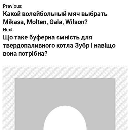
Previous:
Н
Какой волейбольный мяч выбрать
а
Mikasa, Molten, Gala, Wilson?
в
Next:
Що таке буферна ємність для
и
твердопаливного котла Зубр і навіщо
г
вона потрібна?
а
ц
и
я
п
о
з