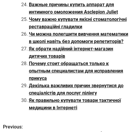
Важные причины купить аппарат для
интимного омоложения Asclepion Juliet
Чому важно купувати якісні стоматологічні
реставраційні гладилки
Чи можна полегшити вивчення математики
в школі навіть без допомоги репетиторів?
Як обрати надійний інтернет-магазин
дитячих товарів
Почему стоит обращаться только к
опытным специалистам для исправления
прикуса
Декілька важливих причин звернутися до
спеціалістів для послуг пілінгу
Як правильно купувати товари тактичної
медицини в Інтернеті
Previous:
Н