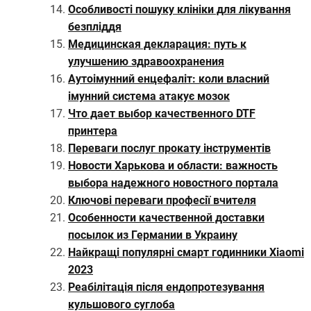
Особливості пошуку клініки для лікування
безпліддя
Медицинская декларация: путь к
улучшению здравоохранения
Аутоімунний енцефаліт: коли власний
імунний система атакує мозок
Что дает выбор качественного DTF
принтера
Переваги послуг прокату інструментів
Новости Харькова и области: важность
выбора надежного новостного портала
Ключові переваги професії вчителя
Особенности качественной доставки
посылок из Германии в Украину
Найкращі популярні смарт годинники Xiaomi
2023
Реабілітація після ендопротезування
кульшового суглоба