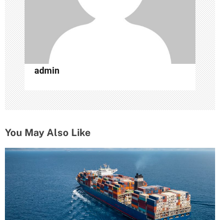
п
и
с
admin
я
м
You May Also Like