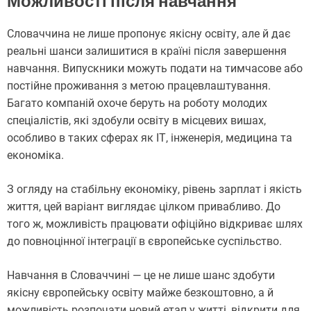
Можливості після навчання
Словаччина не лише пропонує якісну освіту, але й дає
реальні шанси залишитися в країні після завершення
навчання. Випускники можуть подати на тимчасове або
постійне проживання з метою працевлаштування.
Багато компаній охоче беруть на роботу молодих
спеціалістів, які здобули освіту в місцевих вишах,
особливо в таких сферах як ІТ, інженерія, медицина та
економіка.
З огляду на стабільну економіку, рівень зарплат і якість
життя, цей варіант виглядає цілком привабливо. До
того ж, можливість працювати офіційно відкриває шлях
до повноцінної інтеграції в європейське суспільство.
Навчання в Словаччині — це не лише шанс здобути
якісну європейську освіту майже безкоштовно, а й
можливість розпочати новий етап у житті, відкрити для