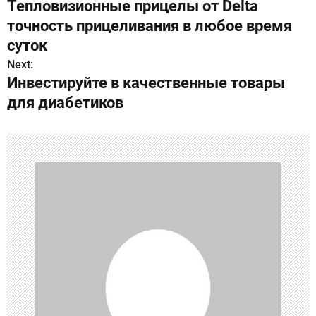
Тепловизионные прицелы от Delta
а
точность прицеливания в любое время
в
суток
Next:
и
Инвестируйте в качественные товары
г
для диабетиков
а
ц
и
я
п
о
з
а