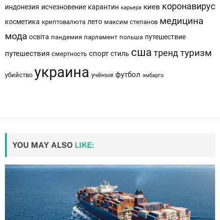
коронавирус
киев
индонезия
исчезновение
карантин
карьера
медицина
косметика
лето
криптовалюта
максим степанов
мода
освіта
путешествие
пандемия
парламент
польша
сша
тренд
туризм
путешествия
спорт
стиль
смертность
украина
футбол
убийство
учёные
эмбарго
YOU MAY ALSO
LIKE: