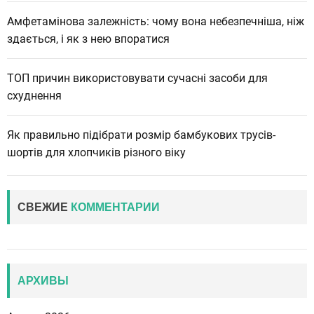
Амфетамінова залежність: чому вона небезпечніша, ніж
здається, і як з нею впоратися
ТОП причин використовувати сучасні засоби для
схуднення
Як правильно підібрати розмір бамбукових трусів-
шортів для хлопчиків різного віку
СВЕЖИЕ
КОММЕНТАРИИ
АРХИВЫ