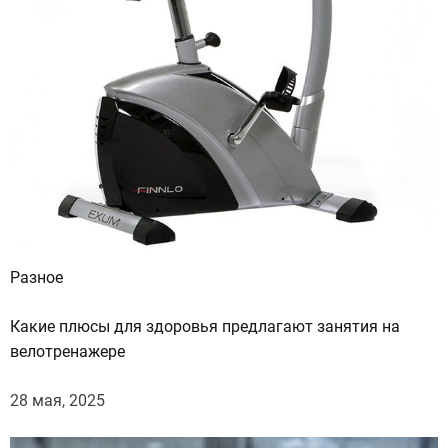
о
л
е
е
п
о
п
у
л
я
р
н
Разное
ы
е
Какие плюсы для здоровья предлагают занятия на
и
велотренажере
н
28 мая, 2025
е
д