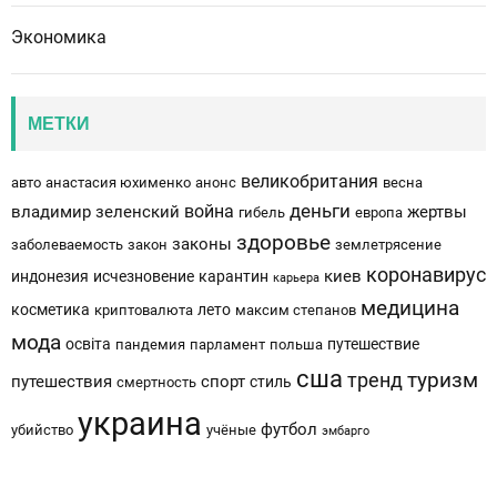
Экономика
МЕТКИ
великобритания
авто
анастасия юхименко
анонс
весна
деньги
война
владимир зеленский
жертвы
гибель
европа
здоровье
законы
заболеваемость
закон
землетрясение
коронавирус
киев
индонезия
исчезновение
карантин
карьера
медицина
косметика
лето
криптовалюта
максим степанов
мода
освіта
путешествие
пандемия
парламент
польша
сша
тренд
туризм
путешествия
спорт
стиль
смертность
украина
футбол
убийство
учёные
эмбарго