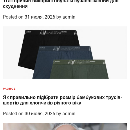
ТОП причин використовувати сучасні засоби для
схуднення
Posted on
31 июля, 2026
by
admin
РАЗНОЕ
Як правильно підібрати розмір бамбукових трусів-
шортів для хлопчиків різного віку
Posted on
30 июля, 2026
by
admin