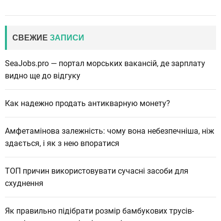
СВЕЖИЕ
ЗАПИСИ
SeaJobs.pro — портал морських вакансій, де зарплату
видно ще до відгуку
Как надежно продать антикварную монету?
Амфетамінова залежність: чому вона небезпечніша, ніж
здається, і як з нею впоратися
ТОП причин використовувати сучасні засоби для
схуднення
Як правильно підібрати розмір бамбукових трусів-