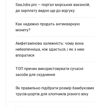
SeaJobs.pro — портал морських вакансій,
де зарплату видно ще до відгуку
Как надежно продать антикварную
монету?
Амфетамінова залежність: чому вона
небезпечніша, ніж здається, і як з нею
впоратися
ТОП причин використовувати сучасні
засоби для схуднення
Як правильно підібрати розмір бамбукових
трусів-шортів для хлопчиків різного віку