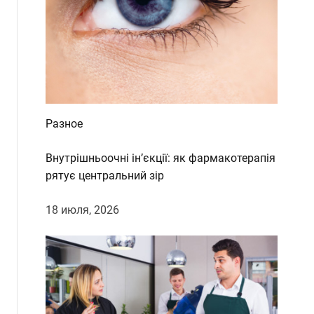
d
e
Разное
Внутрішньоочні ін’єкції: як фармакотерапія
рятує центральний зір
18 июля, 2026