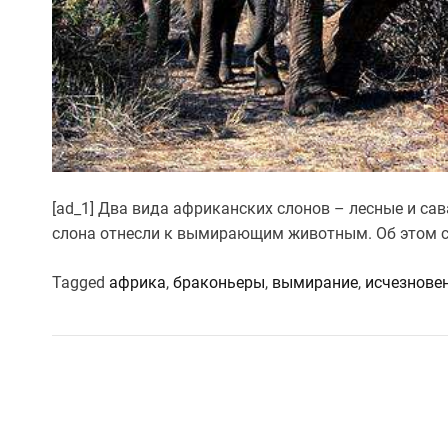
[ad_1] Два вида африканских слонов – лесные и са
слона отнесли к вымирающим животным. Об этом с
Tagged
африка
,
браконьеры
,
вымирание
,
исчезнове