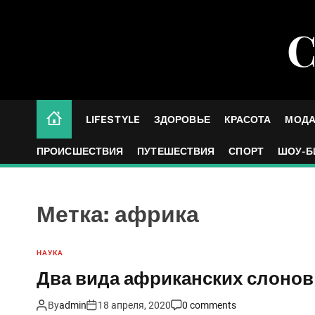
S
k
С
i
p
t
o
c
LIFESTYLE
ЗДОРОВЬЕ
КРАСОТА
МОД
o
n
ПРОИСШЕСТВИЯ
ПУТЕШЕСТВИЯ
СПОРТ
ШОУ-Б
t
e
n
Метка:
африка
t
НАУКА
Два вида африканских слонов 
By
admin
18 апреля, 2020
0 comments