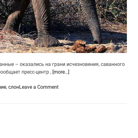
ванные – оказались на грани исчезновения, саванного
ообщает пресс-центр ,
[more…]
o
ние
,
слон
Leave a Comment
n
Д
в
а
в
и