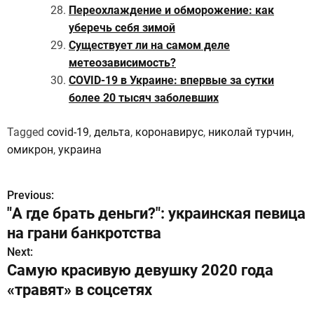
Переохлаждение и обморожение: как
уберечь себя зимой
Существует ли на самом деле
метеозависимость?
COVID-19 в Украине: впервые за сутки
более 20 тысяч заболевших
Tagged
covid-19
,
дельта
,
коронавирус
,
николай турчин
,
омикрон
,
украина
Previous:
Н
"А где брать деньги?": украинская певица
а
на грани банкротства
в
Next:
Самую красивую девушку 2020 года
и
«травят» в соцсетях
г