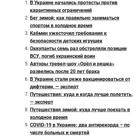
В Украине начались протесты против
карантинных ограничений
Бег зимой: как правильно заниматься
спортом в холодное время
Кабмин ужесточил требования к
безопасности детских игрушек
Оккупанты семь раз обстреляли позиции
ВСУ, погиб украинский воин
Авторы тревел-шоу «Орёл и решка»
развелись после 20 лет брака
В Украине стали реже вакцинироваться от
дифтерии, — эксперт
Путешествия: куда и когда лучше полететь,
— эксперт
Путешествия зимой: куда лучше поехать в
холодное время
COVID-19 в Украине: два антирекорда – по
числу больных и смертей