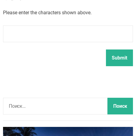
Please enter the characters shown above.
Н
а
й
т
и