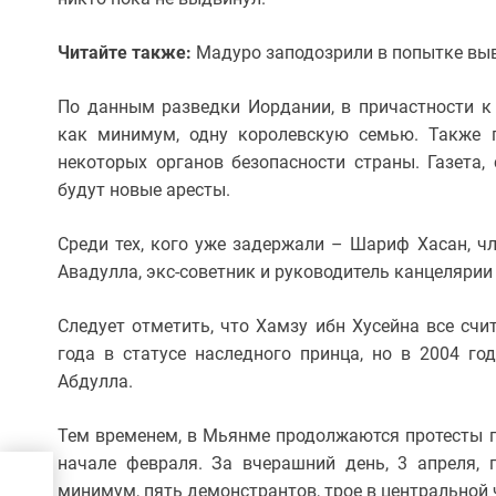
Читайте также:
Мадуро заподозрили в попытке выв
По данным разведки Иордании, в причастности к 
как минимум, одну королевскую семью. Также 
некоторых органов безопасности страны. Газета, 
будут новые аресты.
Среди тех, кого уже задержали – Шариф Хасан, чл
Авадулла, экс-советник и руководитель канцелярии
Следует отметить, что Хамзу ибн Хусейна все счи
года в статусе наследного принца, но в 2004 го
Абдулла.
Тем временем, в Мьянме продолжаются протесты пр
начале февраля. За вчерашний день, 3 апреля, 
минимум, пять демонстрантов, трое в центральной 