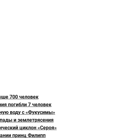
ыше 700 человек
ния погибли 7 человек
нную воду с «Фукусимы»
опады и землетрясения
ческий циклон «Сероя»
тании принц Филипп