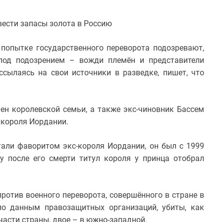
ести запасы золота в Россию
попытке государственного переворота подозревают,
под подозрением – вожди племён и представители
ссылаясь на свои источники в разведке, пишет, что
ен королевской семьи, а также экс-чиновник Бассем
 короля Иордании.
тали фаворитом экс-короля Иордании, он был с 1999
ду после его смерти титул короля у принца отобрал
отив военного переворота, совершённого в стране в
по данным правозащитных организаций, убиты, как
части страны, двое – в южно-западной.