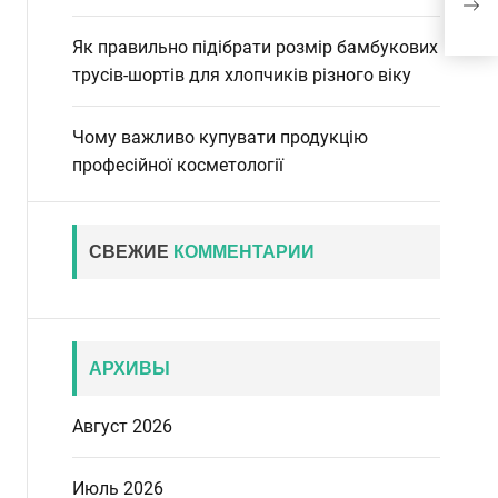
экс
Як правильно підібрати розмір бамбукових
трусів-шортів для хлопчиків різного віку
Чому важливо купувати продукцію
професійної косметології
СВЕЖИЕ
КОММЕНТАРИИ
АРХИВЫ
Август 2026
Июль 2026