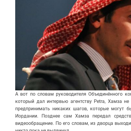
А вот по словам руководителя Объединённого ко
который дал интервью агентству Petra, Хамза не
предпринимать никаких шагов, которые могут б
Иордании. Позднее сам Хамза передал средст
видеообращение. По его словам, из дворца выходи
никто пока не выдвинул.