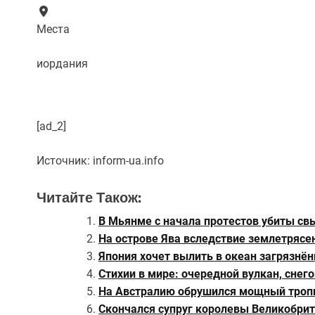
Места
иордания
[ad_2]
Источник:
inform-ua.info
Читайте Також:
В Мьянме с начала протестов убиты св
На острове Ява вследствие землетрясе
Япония хочет вылить в океан загрязнё
Стихии в мире: очередной вулкан, снег
На Австралию обрушился мощный тропи
Скончался супруг королевы Великобри