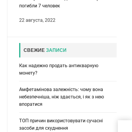
погибли 7 человек
22 августа, 2022
СВЕЖИЕ
ЗАПИСИ
Как надежно продать антикварную
монету?
Амфетамінова залежність: чому вона
небезпечніша, ніж здається, і як з нею
впоратися
ТОП причин використовувати сучасні
Мин
засоби для схуднення
фин