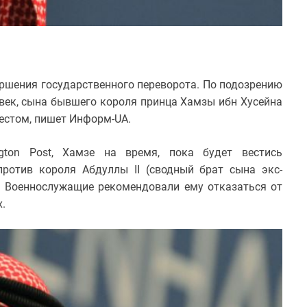
ршения государственного переворота. По подозрению
век, сына бывшего короля принца Хамзы ибн Хусейна
естом, пишет Информ-UA.
ton Post, Хамзе на время, пока будет вестись
против короля Абдуллы II (сводный брат сына экс-
. Военнослужащие рекомендовали ему отказаться от
.