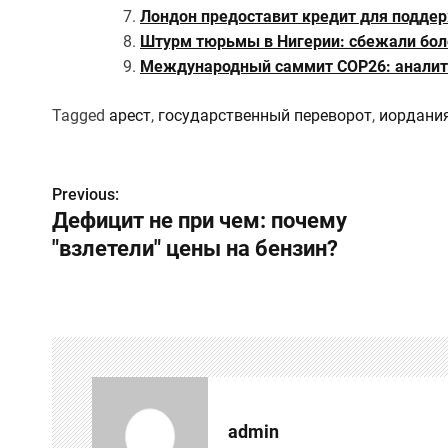
Лондон предоставит кредит для подде
Штурм тюрьмы в Нигерии: сбежали бол
Международный саммит COP26: аналит
Tagged
арест
,
государственный переворот
,
иордани
Н
Previous:
Дефицит не при чем: почему
а
"взлетели" цены на бензин?
в
и
г
а
ц
admin