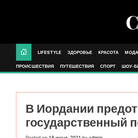
S
k
С
i
p
t
o
c
LIFESTYLE
ЗДОРОВЬЕ
КРАСОТА
МОД
o
n
ПРОИСШЕСТВИЯ
ПУТЕШЕСТВИЯ
СПОРТ
ШОУ-Б
t
e
n
t
В Иордании предо
государственный п
Posted on
18 июня, 2021
by
admin