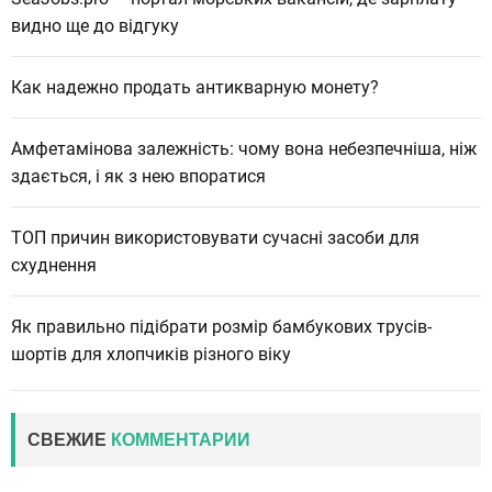
видно ще до відгуку
Как надежно продать антикварную монету?
Амфетамінова залежність: чому вона небезпечніша, ніж
здається, і як з нею впоратися
ТОП причин використовувати сучасні засоби для
схуднення
Як правильно підібрати розмір бамбукових трусів-
шортів для хлопчиків різного віку
СВЕЖИЕ
КОММЕНТАРИИ