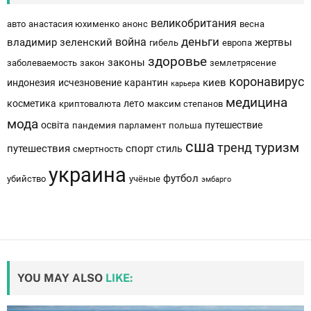
великобритания
авто
анастасия юхименко
анонс
весна
деньги
война
владимир зеленский
жертвы
гибель
европа
здоровье
законы
заболеваемость
закон
землетрясение
коронавирус
киев
индонезия
исчезновение
карантин
карьера
медицина
косметика
лето
криптовалюта
максим степанов
мода
освіта
путешествие
пандемия
парламент
польша
сша
тренд
туризм
путешествия
спорт
стиль
смертность
украина
футбол
убийство
учёные
эмбарго
YOU MAY ALSO
LIKE: