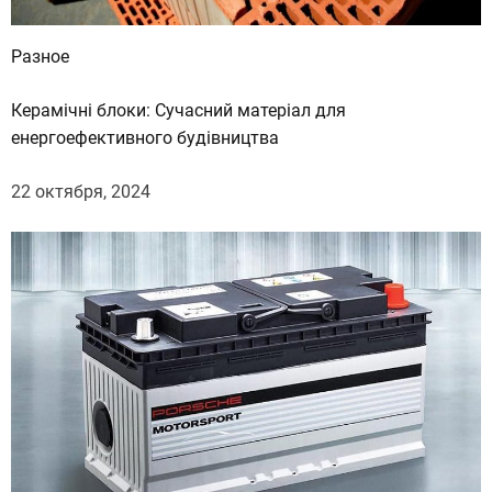
е
с
Разное
с
и
Керамічні блоки: Сучасний матеріал для
й
енергоефективного будівництва
22 октября, 2024