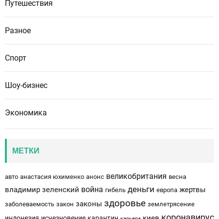
Путешествия
Разное
Спорт
Шоу-бизнес
Экономика
МЕТКИ
великобритания
авто
анастасия юхименко
анонс
весна
деньги
война
владимир зеленский
жертвы
гибель
европа
здоровье
законы
заболеваемость
закон
землетрясение
коронавирус
киев
индонезия
исчезновение
карантин
карьера