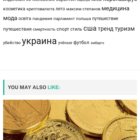
медицина
косметика
лето
криптовалюта
максим степанов
мода
освіта
путешествие
пандемия
парламент
польша
сша
тренд
туризм
путешествия
спорт
стиль
смертность
украина
футбол
убийство
учёные
эмбарго
YOU MAY ALSO
LIKE: